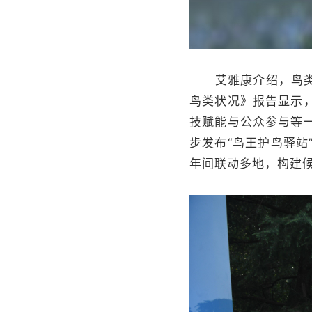
艾雅康介绍，鸟类作
鸟类状况》报告显示
技赋能与公众参与等
步发布“鸟王护鸟驿站
年间联动多地，构建