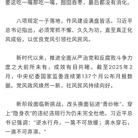
要这吃一嘴那吃一嘴，囫囵吞枣，最后都没有消化。
八项规定一子落地，作风建设满盘皆活。习近平
总书记指出，必须常抓不懈、久久为功，直至真正化
风成俗，以优良党风引领社风民风。
新时代以来，推进全面从严治党和反腐败斗争力
度之大前所未有，成效有目共睹。截至2025年2
月，中央纪委国家监委连续第137个月公布月报数
据。党风政风焕然一新，社风民风持续向好。
新阶段面临新挑战，改头换面钻进“青纱帐”、穿
上“隐身衣”的违纪违规行为仍未完全杜绝。习近平总
书记强调：“逆水行舟，一篙不可放缓；滴水穿石，
一滴不可弃滞。”