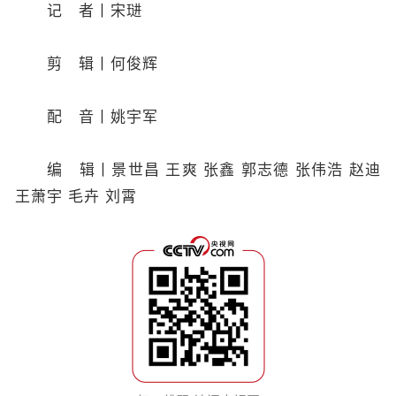
记 者丨宋琎
剪 辑丨何俊辉
配 音丨姚宇军
编 辑丨景世昌 王爽 张鑫 郭志德 张伟浩 赵迪
王萧宇 毛卉 刘霄