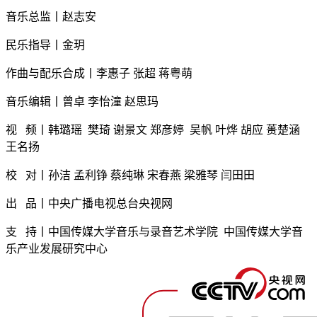
音乐总监丨赵志安
民乐指导丨金玥
作曲与配乐合成丨李惠子 张超 蒋粤萌
音乐编辑丨曾卓 李怡潼 赵思玛
视 频丨韩璐瑶 樊琦 谢景文 郑彦婷 吴帆
叶烨 胡应 蒉楚涵
王名扬
校 对丨孙洁 孟利铮 蔡纯琳 宋春燕 梁雅琴 闫田田
出 品丨中央广播电视总台央视网
支 持丨中国传媒大学音乐与录音艺术学院 中国传媒大学音
乐产业发展研究中心