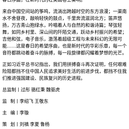
来自中国空间站的筝鸣，流淌出跨越时空的东方浪漫；一渠南
水不舍昼夜，敲响轻快的鼓点，千里奔流滋润北方；笛声悠
扬，万古青山抱绿水，吟唱着人与自然的和谐诗篇；琴弦轻
舞，如同乡村里、深山间的阡陌交通，跃动乡村振兴的希望；
吉他和弦，电子音乐，激荡着超级工程与未来科幻的无限可
能……这是春日的希望序曲，也是新时代的华彩乐章，每一个
音符都跳动着奋斗的脉搏，每一段旋律都闪耀着梦想的光芒。
正如习近平总书记指出，我们用拼搏奋斗再次证明，任何艰难
险阻都挡不住中国人民追求美好生活的前进步伐，都挡不住我
们推进强国建设、民族复兴的历史进程。
总监制丨过彤 骆红秉 魏驱虎
监 制丨李绍飞 王敬东
主 编丨李璇
策 划丨刘禛 李夏 鲁杨