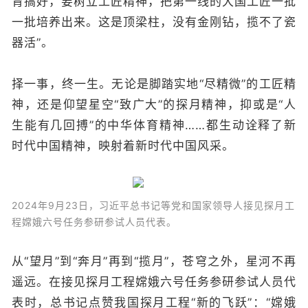
育搞好，要树立工匠精神，把第一线的大国工匠一批
一批培养出来。这是顶梁柱，没有金刚钻，揽不了瓷
器活”。
择一事，终一生。无论是脚踏实地“尽精微”的工匠精
神，还是仰望星空“致广大”的探月精神，抑或是“人
生能有几回搏”的中华体育精神……都生动诠释了新
时代中国精神，映射着新时代中国风采。
2024年9月23日，习近平总书记等党和国家领导人接见探月工
程嫦娥六号任务参研参试人员代表。
从“望月”到“奔月”再到“揽月”，苍穹之外，星河不再
遥远。在接见探月工程嫦娥六号任务参研参试人员代
表时，总书记点赞我国探月工程“新的飞跃”：“嫦娥