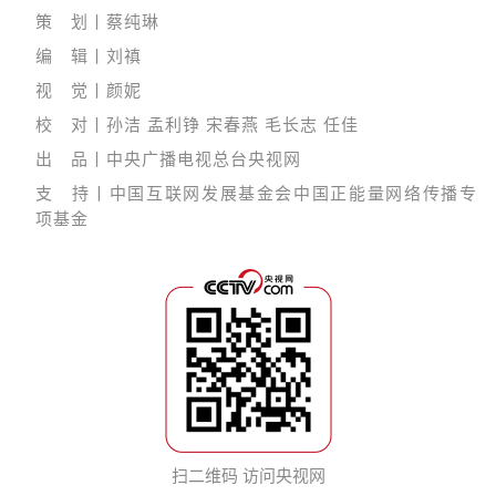
策 划丨蔡纯琳
编 辑丨刘禛
视 觉丨颜妮
校 对丨孙洁 孟利铮 宋春燕 毛长志 任佳
出 品丨中央广播电视总台央视网
支 持丨中国互联网发展基金会中国正能量网络传播专
项基金
扫二维码 访问央视网