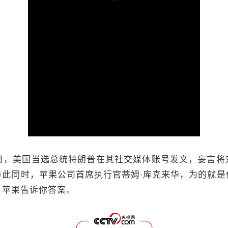
加
载
视
频
播
放
器。
加
载
完
画
静
成
:
质
音
0%
(m)
5日，美国当选总统特朗普在其社交媒体账号发文，妄言
与此同时，苹果公司首席执行官蒂姆·库克来华，为的就
？苹果告诉你答案。