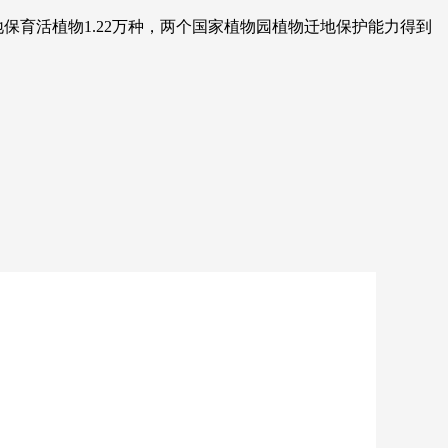
育活植物1.22万种，两个国家植物园植物迁地保护能力得到
艺术
汽车
数智
5G
产业+
时尚
天气
才艺
网展
央央好物