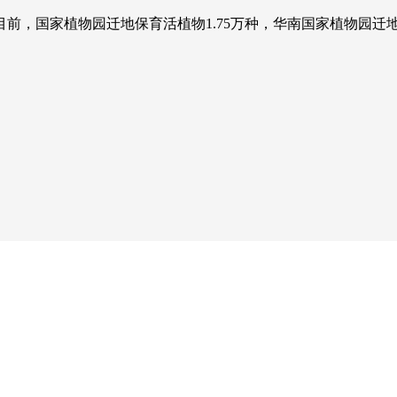
国家植物园迁地保育活植物1.75万种，华南国家植物园迁地保
央博
非遗
文化
旅游
科普
健康
乐龄
阅读
云起
超级工厂
智敬中国
全民健康
颜选攻略
海洋
热播榜
总台企业白名单