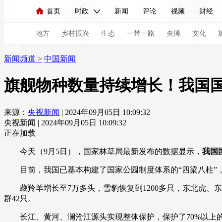
首页
时政
新闻
评论
视频
财经
人民领袖习近平
直播
海外频道
片库
iPanda
栏目大全
联播+
English
中国领导人
节目单
Монгол
听音
央视快评
微视频
习
地方
乡村振兴
生态
一带一路
央博
文化
新闻
新闻频道
>
中国新闻
总台春晚
网络春晚
共产党员网
秧纪录
旗舰物种数量持续增长！我国
来源：
央视新闻
| 2024年09月05日 10:09:32
新闻
国内
国际
评论
经济
军事
央视新闻 | 2024年09月05日 10:09:32
人民领袖习近平
联播+
热解读
天天学习
正在加载
今天（9月5日），国家林草局最新发布的数据显示，
我国
视频
小央视频
小央直播
直播中国
熊猫
目前，我国已基本构建了国家公园制度体系的“四梁八柱”
现场
前线
比划
快看
蓝海中国
新兵
藏羚羊增长至7万多头，雪豹恢复到1200多只，东北虎、东北豹
体育
直播
竞猜
2026年世界杯
2026年
群42只。
VIP会员
CCTV奥林匹克频道
生活体育大会
长江、黄河、澜沧江源头实现整体保护，保护了70%以上的