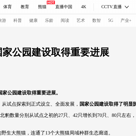
体育
教育
熊猫
直播中国
4K
CCTV.直播
式妙语
主持人
下载央视影音
热解读
天天学习
旅游
科普
健康
乐龄
阅读
艺术
数智
5G
产业+
纪录片网
国家大剧院
大型活动
国家公园建设取得重要进展
科技
法治
文娱
人物
公益
图片
习式妙语
央视快评
央视网评
光华锐评
锋面
国家公园建设取得重要进展。
频道
VR/AR
4K专区
全景新闻
，从试点探索到正式设立、全面发展，
国家公园建设取得了明显
请入列
人生第一次
人生第二次
数量分别从试点之初的27只、42只增长到70只、80只左右，
冬奥会
CBA
NBA
中超
国足
国际足球
网球
综
体育江湖
文化体育
冰雪道路
足球道路
野生大熊猫，连通了13个大熊猫局域种群生态廊道。