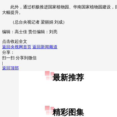
此外，通过积极推进国家植物园、华南国家植物园建设，目前，
财经
教育
乡村振兴
生态环境
一带一路
大幅提升。
大国智造
大国展会
大国保险
云顶对话
（总台央视记者 梁丽娟 刘成）
编辑：高士佳
责任编辑：刘亮
点击收起全文
返回央视网首页
返回新闻频道
CCTV.节目官网
直播
节目单
栏目
片库
分享：
扫一扫 分享到微信
|
返回顶部
最新推荐
精彩图集