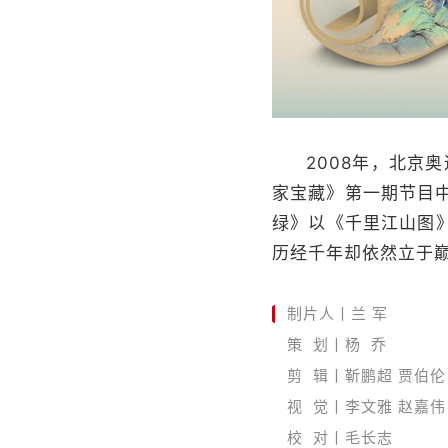
2008年，北京
家宝藏》第一期节目中
绿》以《千里江山图
历经千年却依然立于
制片人丨兰 军
策 划丨杨 乔
剪 辑丨靳鹏超 贾伯伦
视 觉丨李文雅 赵嘉
校 对丨毛长志