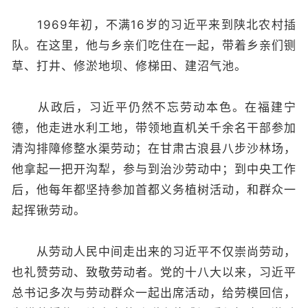
1969年初，不满16岁的习近平来到陕北农村插
队。在这里，他与乡亲们吃住在一起，带着乡亲们铡
草、打井、修淤地坝、修梯田、建沼气池。
从政后，习近平仍然不忘劳动本色。在福建宁
德，他走进水利工地，带领地直机关千余名干部参加
清沟排障修整水渠劳动；在甘肃古浪县八步沙林场，
他拿起一把开沟犁，参与到治沙劳动中；到中央工作
后，他每年都坚持参加首都义务植树活动，和群众一
起挥锹劳动。
从劳动人民中间走出来的习近平不仅崇尚劳动，
也礼赞劳动、致敬劳动者。党的十八大以来，习近平
总书记多次与劳动群众一起出席活动，给劳模回信，