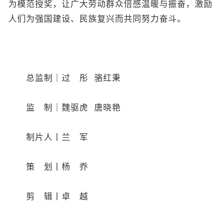
为模范授奖，让广大劳动群众倍感温暖与振奋，激励
人们为强国建设、民族复兴而共同努力奋斗。
总监制｜过 彤 骆红秉
监 制｜魏驱虎 唐晓艳
制片人丨兰 军
策 划丨杨 乔
剪 辑丨卓 越