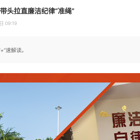
带头拉直廉洁纪律“准绳”
 09:19
+”速解读。