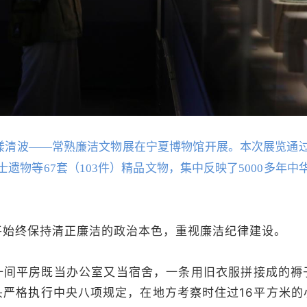
，虞漾清波——常熟廉洁文物展在宁夏博物馆开展。本次展览通
遗物等67套（103件）精品文物，集中反映了5000多年
平始终保持清正廉洁的政治本色，重视廉洁纪律建设。
一间平房既当办公室又当宿舍，一条用旧衣服拼接成的褥
头严格执行中央八项规定，在地方考察时住过16平方米的