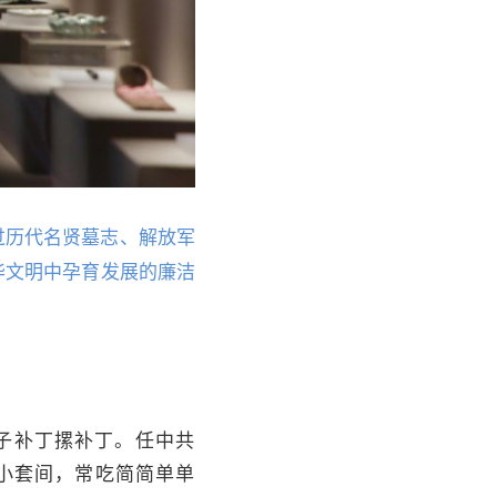
过历代名贤墓志、解放军
中华文明中孕育发展的廉洁
子补丁摞补丁。任中共
小套间，常吃简简单单