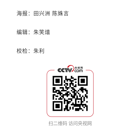
海报：田兴洲 陈姝言
编辑：朱笑熺
校检：朱利
扫二维码 访问央视网