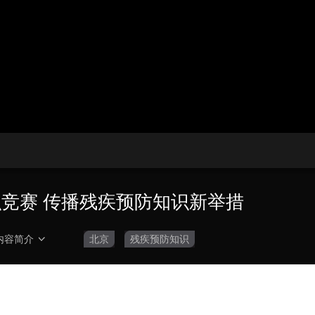
播
放
央博
非遗
文化
旅游
科普
健康
乐龄
阅读
器。
云起
超级工厂
智敬中国
全民健康
颜选攻略
海洋
热播榜
总台企业白名单
识竞赛 传播残疾预防知识新举措
内容简介
北京
残疾预防知识