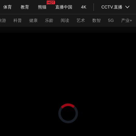
体育
教育
熊猫
直播中国
4K
CCTV.直播
式妙语
主持人
下载央视影音
热解读
天天学习
旅游
科普
健康
乐龄
阅读
艺术
数智
5G
产业+
纪录片网
国家大剧院
大型活动
科技
法治
文娱
人物
公益
图片
习式妙语
央视快评
央视网评
光华锐评
锋面
频道
VR/AR
4K专区
全景新闻
请入列
人生第一次
人生第二次
正
在
年冬奥会
CBA
NBA
中超
国足
国际足球
网球
综
加
载
体育江湖
文化体育
冰雪道路
视
足球道路
频