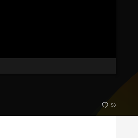
艺术
汽车
数智
5G
产业+
时尚
天气
才艺
网展
央央好物
画
静
质
音
(m)
58