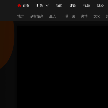
首页
时政
新闻
评论
视频
财经
人民领袖习近平
直播
海外频道
片库
iPanda
栏目大全
联播+
English
中国领导人
节目单
Монгол
听音
央视快评
微视频
习
地方
乡村振兴
生态
一带一路
央博
文化
总台春晚
网络春晚
共产党员网
秧纪录
新闻
国内
国际
评论
经济
军事
人民领袖习近平
联播+
热解读
天天学习
视频
小央视频
小央直播
直播中国
熊猫
现场
前线
比划
快看
蓝海中国
新兵
体育
直播
竞猜
2026年世界杯
2026
VIP会员
CCTV奥林匹克频道
生活体育大会