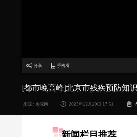
财经
教育
乡村振兴
生态环境
一带一路
大国智造
大国展会
大国保险
云顶对话
加
载
/
完
成
:
0%
CCTV.节目官网
直播
节目单
栏目
片库
分享
手机看
[都市晚高峰]北京市残疾预防知
来源 : 央视网
2023年12月29日 17:51
新闻栏目推荐