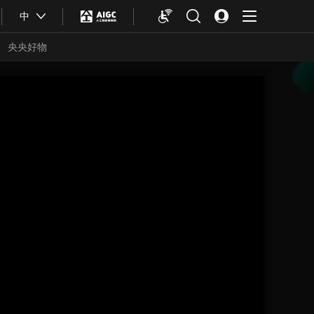
中
央央好物
合体育
亚冬会