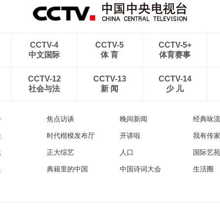
CCTV-4
CCTV-5
CCTV-5+
中文国际
体 育
体育赛事
CCTV-12
CCTV-13
CCTV-14
社会与法
新 闻
少 儿
播
焦点访谈
晚间新闻
经典咏
法
时代楷模发布厅
开讲啦
我有传
然
正大综艺
人口
国际艺
眼
典籍里的中国
中国诗词大会
生活圈