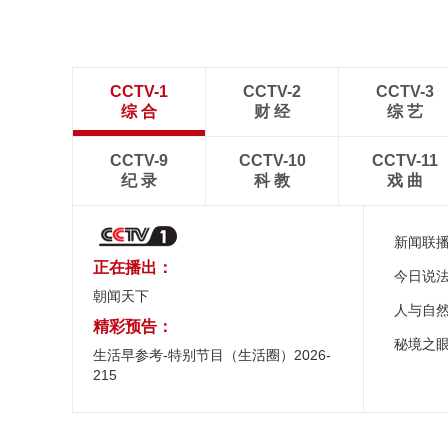
CCTV-1
CCTV-2
CCTV-3
综 合
财 经
综 艺
CCTV-9
CCTV-10
CCTV-11
纪 录
科 教
戏 曲
新闻联
正在播出：
今日说
朝闻天下
人与自
精彩预告：
秘境之
生活早参考-特别节目（生活圈）2026-
215