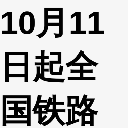
10月11
财经
教育
乡村振兴
生态环境
一带一路
央博
大国智造
大国展会
大国保险
云顶对话
云起
超
日起全
CCTV.节目官网
直播
节目单
栏目
片库
热播榜
国铁路