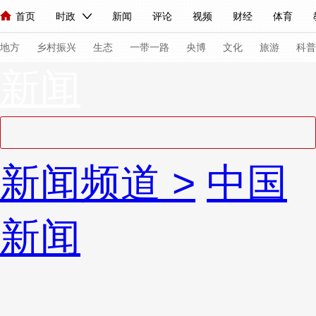
首页
时政
新闻
评论
视频
财经
体育
人民领袖习近平
直播
海外频道
片库
iPanda
栏目大全
联播+
English
中国领导人
节目单
Монгол
听音
央视快评
微视频
习式妙语
主持人
下
地方
乡村振兴
生态
一带一路
央博
文化
旅游
科普
新闻
总台春晚
网络春晚
共产党员网
秧纪录
纪录片网
新闻
国内
国际
评论
经济
军事
科技
法
新闻频道
>
中国
人民领袖习近平
联播+
热解读
天天学习
习式妙语
视频
小央视频
小央直播
直播中国
熊猫频道
V
新闻
现场
前线
比划
快看
蓝海中国
新兵请入列
体育
直播
竞猜
2026年世界杯
2026年冬奥会
VIP会员
CCTV奥林匹克频道
生活体育大会
体育江湖