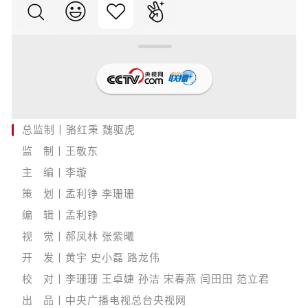
总监制丨骆红秉 魏驱虎
监 制丨王敬东
主 编丨李璇
策 划丨孟利铮 李珊珊
编 辑丨孟利铮
视 觉丨郝凤林 张紫曦
开 发丨黄宇 史小磊 路龙伟
校 对丨李珊珊 王卓婕 孙洁 宋春燕 闫田田 范立君
出 品丨中央广播电视总台央视网