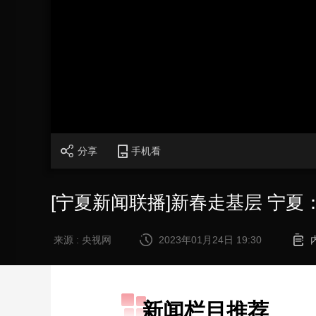
财经
教育
乡村振兴
生态环境
一带一路
大国智造
大国展会
大国保险
云顶对话
CCTV.节目官网
直播
节目单
栏目
片库
分享
手机看
[宁夏新闻联播]新春走基层 宁夏
来源 : 央视网
2023年01月24日 19:30
新闻栏目推荐