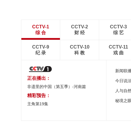
CCTV-1
CCTV-2
CCTV-3
综 合
财 经
综 艺
CCTV-9
CCTV-10
CCTV-11
纪 录
科 教
戏 曲
新闻联
正在播出：
今日说
非遗里的中国（第五季）-河南篇
人与自
精彩预告：
秘境之
主角第19集