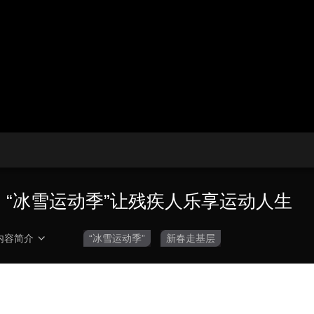
央博
非遗
文化
旅游
科普
健康
乐龄
阅读
云起
超级工厂
智敬中国
全民健康
颜选攻略
海洋
热播榜
总台企业白名单
：“冰雪运动季”让残疾人乐享运动人生
内容简介
“冰雪运动季”
新春走基层