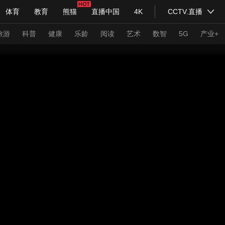
体育
教育
熊猫
直播中国
4K
CCTV.直播
式妙语
主持人
下载央视影音
热解读
天天学习
旅游
科普
健康
乐龄
阅读
艺术
数智
5G
产业+
纪录片网
国家大剧院
大型活动
科技
法治
文娱
人物
公益
图片
习式妙语
央视快评
央视网评
光华锐评
锋面
频道
VR/AR
4K专区
全景新闻
请入列
人生第一次
人生第二次
年冬奥会
CBA
NBA
中超
国足
国际足球
网球
综
体育江湖
文化体育
冰雪道路
足球道路