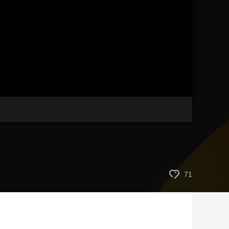
艺术
汽车
数智
5G
产业+
时尚
天气
才艺
网展
央央好物
71