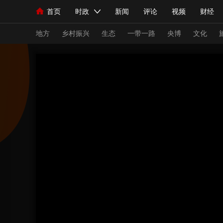
首页
时政
新闻
评论
视频
财经
人民领袖习近平
直播
海外频道
片库
iPanda
栏目大全
联播+
English
中国领导人
节目单
Монгол
听音
央视快评
微视频
习
地方
乡村振兴
生态
一带一路
央博
文化
总台春晚
网络春晚
共产党员网
秧纪录
新闻
国内
国际
评论
经济
军事
人民领袖习近平
联播+
热解读
天天学习
视频
小央视频
小央直播
直播中国
熊猫
现场
前线
比划
快看
蓝海中国
新兵
体育
直播
竞猜
2026年世界杯
2026
VIP会员
CCTV奥林匹克频道
生活体育大会