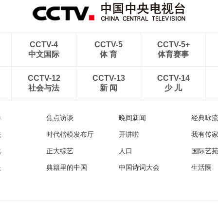
CCTV-4
CCTV-5
CCTV-5+
中文国际
体 育
体育赛事
CCTV-12
CCTV-13
CCTV-14
社会与法
新 闻
少 儿
播
焦点访谈
晚间新闻
经典咏
法
时代楷模发布厅
开讲啦
我有传
然
正大综艺
人口
国际艺
眼
典籍里的中国
中国诗词大会
生活圈