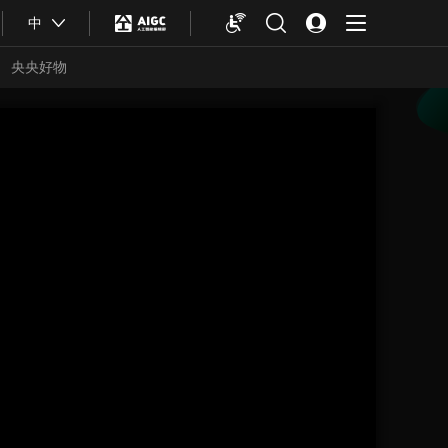
中
央央好物
合体育
亚冬会