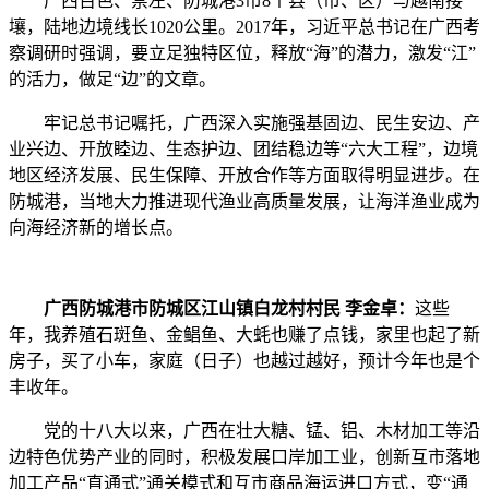
广西百色、崇左、防城港3市8个县（市、区）与越南接
壤，陆地边境线长1020公里。2017年，习近平总书记在广西考
察调研时强调，要立足独特区位，释放“海”的潜力，激发“江”
的活力，做足“边”的文章。
牢记总书记嘱托，广西深入实施强基固边、民生安边、产
业兴边、开放睦边、生态护边、团结稳边等“六大工程”，边境
地区经济发展、民生保障、开放合作等方面取得明显进步。在
防城港，当地大力推进现代渔业高质量发展，让海洋渔业成为
向海经济新的增长点。
广西防城港市防城区江山镇白龙村村民 李金卓：
这些
年，我养殖石斑鱼、金鲳鱼、大蚝也赚了点钱，家里也起了新
房子，买了小车，家庭（日子）也越过越好，预计今年也是个
丰收年。
党的十八大以来，广西在壮大糖、锰、铝、木材加工等沿
边特色优势产业的同时，积极发展口岸加工业，创新互市落地
加工产品“直通式”通关模式和互市商品海运进口方式，变“通