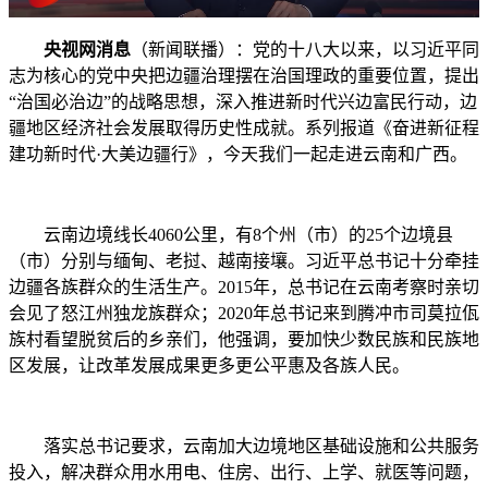
央视网消息
（新闻联播）：党的十八大以来，以习近平同
志为核心的党中央把边疆治理摆在治国理政的重要位置，提出
“治国必治边”的战略思想，深入推进新时代兴边富民行动，边
疆地区经济社会发展取得历史性成就。系列报道《奋进新征程
建功新时代·大美边疆行》，今天我们一起走进云南和广西。
云南边境线长4060公里，有8个州（市）的25个边境县
（市）分别与缅甸、老挝、越南接壤。习近平总书记十分牵挂
边疆各族群众的生活生产。2015年，总书记在云南考察时亲切
会见了怒江州独龙族群众；2020年总书记来到腾冲市司莫拉佤
族村看望脱贫后的乡亲们，他强调，要加快少数民族和民族地
区发展，让改革发展成果更多更公平惠及各族人民。
落实总书记要求，云南加大边境地区基础设施和公共服务
投入，解决群众用水用电、住房、出行、上学、就医等问题，