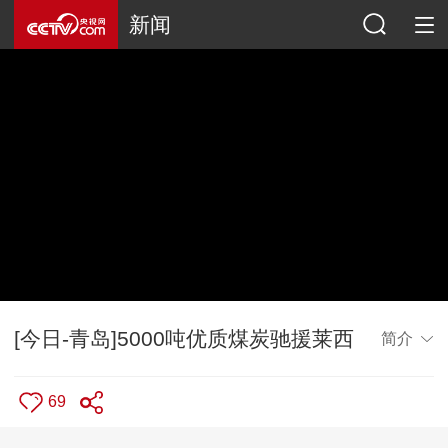
新闻
[今日-青岛]5000吨优质煤炭驰援莱西
简介
69