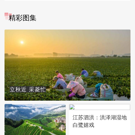
精彩图集
立秋近 采菱忙
江苏泗洪：洪泽湖湿地
白鹭嬉戏