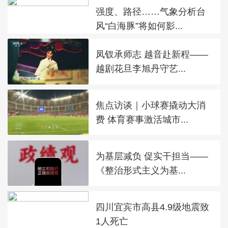
强度、路径……气象分析台
风“白海豚”将如何影...
凤钗承师志 越音赴新程——
越剧花旦李旭丹守艺...
焦点访谈｜小球赛撬动大消
费 体育赛事激活城市...
为基层减负 促实干担当——
《整治形式主义为基...
四川宜宾市高县4.9级地震致
1人死亡