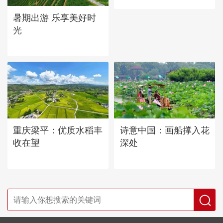
暑期出游 乐享美好时
光
重庆梁平：优质水稻丰
诗意中国：画船撑入花
收在望
深处