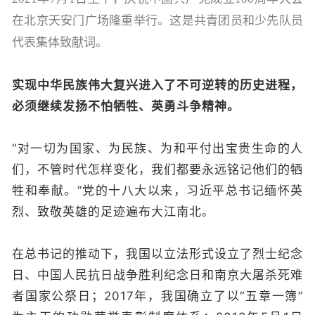
在北京天安门广场隆重举行。这是共青团员和少先队员
代表集体致献词。
实现中华民族伟大复兴进入了不可逆转的历史进程，
必须继续发扬不怕牺牲、英勇斗争精神。
“对一切为国家、为民族、为和平付出宝贵生命的人
们，不管时代怎样变化，我们都要永远铭记他们的牺
牲和奉献。”党的十八大以来，习近平总书记缅怀英
烈、致敬英雄的足迹遍布大江南北。
在总书记的推动下，我国以立法形式设立了烈士纪念
日、中国人民抗日战争胜利纪念日和南京大屠杀死难
者国家公祭日；2017年，我国确立了以“五章一簿”