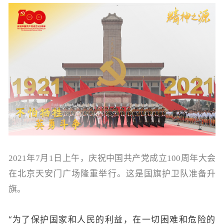
2021年7月1日上午，庆祝中国共产党成立100周年大会
在北京天安门广场隆重举行。这是国旗护卫队准备升
旗。
“为了保护国家和人民的利益，在一切困难和危险的