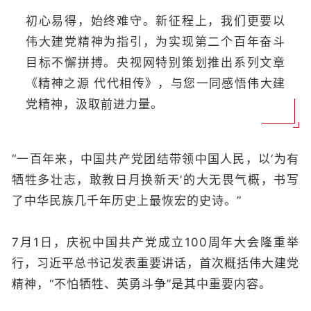
初心易得，始终难守。新征程上，我们更要以
伟大建党精神为指引，为实现第二个百年奋斗
目标不懈拼搏。央视网特别策划推出系列文章
《精神之源 代代相传》，与您一同感悟伟大建
党精神，汲取前进力量。
“一百年来，中国共产党团结带领中国人民，以‘为有
牺牲多壮志，敢教日月换新天’的大无畏气概，书写
了中华民族几千年历史上最恢宏的史诗。”
7月1日，庆祝中国共产党成立100周年大会隆重举
行，习近平总书记发表重要讲话，首次概括伟大建党
精神，“不怕牺牲、英勇斗争”是其中重要内容。