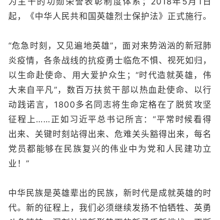
为主干的功勋荣誉表彰制度体系；2018年5月1日
起，《中华人民共和国英雄烈士保护法》正式施行。
“危急时刻，又见遍地英雄”，面对来势汹汹的新冠肺
炎疫情，各条战线的抗疫勇士临危不惧、视死如归，
以生命赴使命、用大爱护众生；“时代造就英雄，伟
大来自平凡”，数百万扶贫干部以热血赴使命、以行
动践诺言，1800多名同志将生命定格在了脱贫攻坚
征程上……正如习近平总书记所言：“平常时候看得
出来、关键时刻站得出来、危难关头豁得出来，每名
党员都能够在民族复兴的伟业中为党和人民建功立
业！”
中华民族是英雄辈出的民族，新时代是成就英雄的时
代。新的征程上，我们必须继续发扬不怕牺牲、英勇