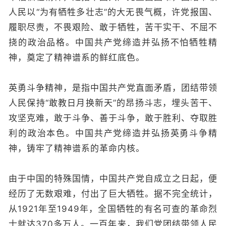
人民以“为有牺牲多壮志”的大无畏气概，许党报国、
履职尽责，不畏艰险、敢于牺牲，苦干实干、不屈不
挠的政治品格。中国共产党缔造并弘扬不怕牺牲精
神，奠定了精神谱系的鲜红底色。
英勇斗争精神，是指中国共产党直面矛盾，团结带领
人民保持“敢教日月换新天”的昂扬斗志，埋头苦干、
攻坚克难，敢于斗争、善于斗争，敢于胜利、夺取胜
利的政治本色。中国共产党缔造并弘扬英勇斗争精
神，铸牢了精神谱系的革命内核。
由于中国的特殊国情，中国共产党自成立之日起，便
经历了无数艰难，付出了巨大牺牲。据不完全统计，
从1921年至1949年，全国牺牲的有名可查的革命烈
士就达370多万人。一百年来，我们党团结带领人民