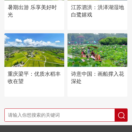
暑期出游 乐享美好时
江苏泗洪：洪泽湖湿地
光
白鹭嬉戏
重庆梁平：优质水稻丰
诗意中国：画船撑入花
收在望
深处