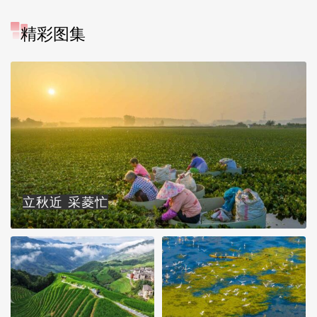
精彩图集
立秋近 采菱忙