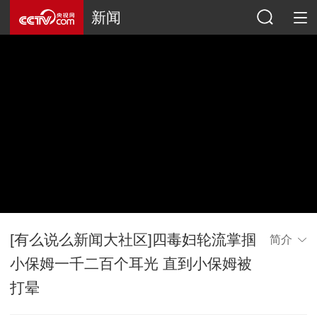
新闻
[有么说么新闻大社区]四毒妇轮流掌掴
简介
小保姆一千二百个耳光 直到小保姆被
打晕