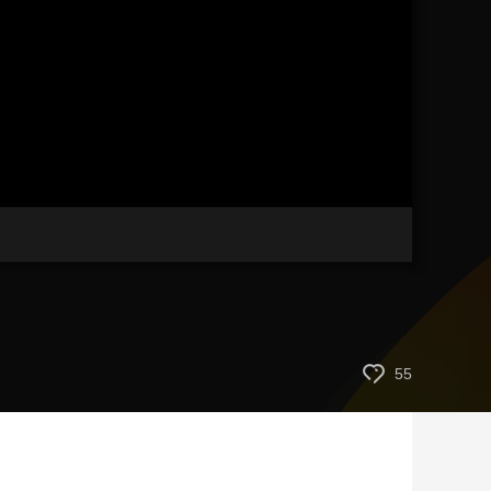
艺术
汽车
数智
5G
产业+
时尚
天气
才艺
网展
央央好物
55