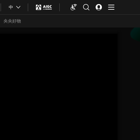
中
央央好物
合体育
亚冬会