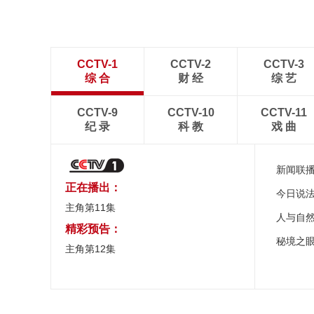
CCTV-1
CCTV-2
CCTV-3
综 合
财 经
综 艺
CCTV-9
CCTV-10
CCTV-11
纪 录
科 教
戏 曲
新闻联
正在播出：
今日说
主角第11集
人与自
精彩预告：
秘境之
主角第12集