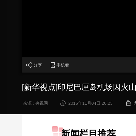
财经
教育
乡村振兴
生态环境
一带一路
大国智造
大国展会
大国保险
云顶对话
CCTV.节目官网
直播
节目单
栏目
片库
分享
手机看
[新华视点]印尼巴厘岛机场因火
来源 : 央视网
2015年11月04日 20:23
新闻栏目推荐