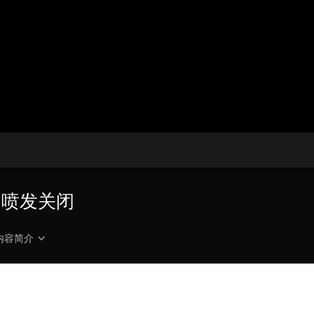
央博
非遗
文化
旅游
科普
健康
乐龄
阅读
云起
超级工厂
智敬中国
全民健康
颜选攻略
海洋
收视榜
总台企业白名单
山喷发关闭
内容简介