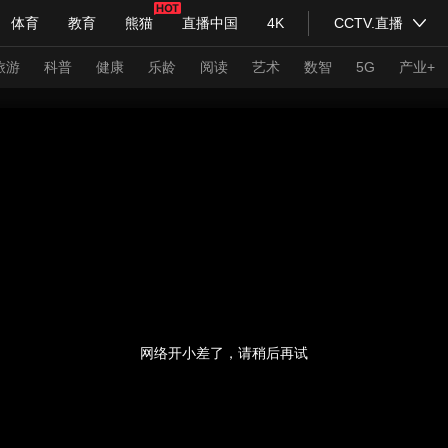
体育
教育
熊猫
直播中国
4K
CCTV.直播
式妙语
主持人
下载央视影音
热解读
天天学习
旅游
科普
健康
乐龄
阅读
艺术
数智
5G
产业+
纪录片网
国家大剧院
大型活动
科技
法治
文娱
人物
公益
图片
习式妙语
央视快评
央视网评
光华锐评
锋面
频道
VR/AR
4K专区
全景新闻
请入列
人生第一次
人生第二次
网络开小差了，请稍后再试
年冬奥会
CBA
NBA
中超
国足
国际足球
网球
综
体育江湖
文化体育
冰雪道路
足球道路