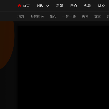
首页
时政
新闻
评论
视频
财经
人民领袖习近平
直播
海外频道
片库
iPanda
栏目大全
联播+
English
中国领导人
节目单
Монгол
听音
央视快评
微视频
习
地方
乡村振兴
生态
一带一路
央博
文化
总台春晚
网络春晚
共产党员网
秧纪录
新闻
国内
国际
评论
经济
军事
人民领袖习近平
联播+
热解读
天天学习
视频
小央视频
小央直播
直播中国
熊猫
现场
前线
比划
快看
蓝海中国
新兵
体育
直播
竞猜
2026年世界杯
2026
VIP会员
CCTV奥林匹克频道
生活体育大会