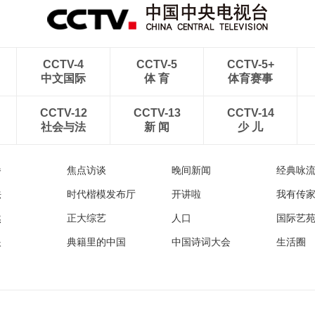
CCTV-4
CCTV-5
CCTV-5+
中文国际
体 育
体育赛事
CCTV-12
CCTV-13
CCTV-14
社会与法
新 闻
少 儿
播
焦点访谈
晚间新闻
经典咏
法
时代楷模发布厅
开讲啦
我有传
然
正大综艺
人口
国际艺
眼
典籍里的中国
中国诗词大会
生活圈