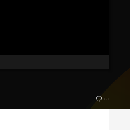
艺术
汽车
数智
5G
产业+
时尚
天气
才艺
网展
央央好物
60