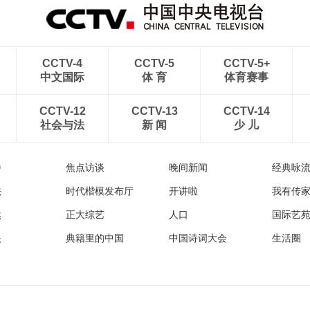
CCTV-4
CCTV-5
CCTV-5+
中文国际
体 育
体育赛事
CCTV-12
CCTV-13
CCTV-14
社会与法
新 闻
少 儿
播
焦点访谈
晚间新闻
经典咏
法
时代楷模发布厅
开讲啦
我有传
然
正大综艺
人口
国际艺
眼
典籍里的中国
中国诗词大会
生活圈