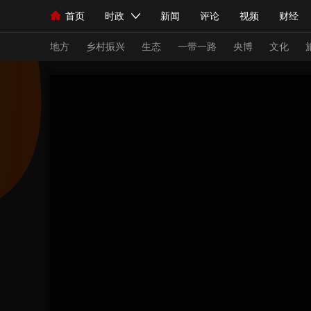
首页
时政
新闻
评论
视频
财经
人民领袖习近平
直播
海外频道
片库
iPanda
栏目大全
联播+
English
中国领导人
节目单
Монгол
听音
央视快评
微视频
习
地方
乡村振兴
生态
一带一路
央博
文化
总台春晚
网络春晚
共产党员网
秧纪录
新闻
国内
国际
评论
经济
军事
人民领袖习近平
联播+
热解读
天天学习
视频
小央视频
小央直播
直播中国
熊猫
现场
前线
比划
快看
蓝海中国
新兵
体育
直播
竞猜
2026年世界杯
2026
VIP会员
CCTV奥林匹克频道
生活体育大会