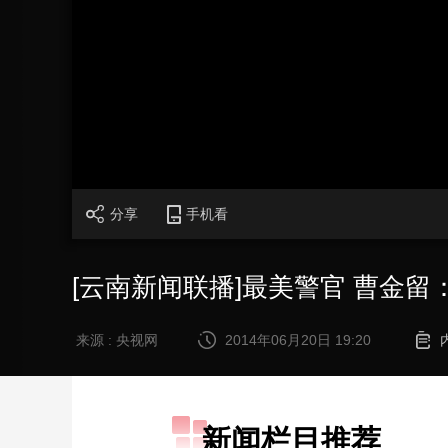
财经
教育
乡村振兴
生态环境
一带一路
大国智造
大国展会
大国保险
云顶对话
CCTV.节目官网
直播
节目单
栏目
片库
分享
手机看
[云南新闻联播]最美警官 曹金
来源 : 央视网
2014年06月20日 19:20
新闻栏目推荐