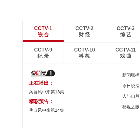
CCTV-1
CCTV-2
CCTV-3
综 合
财 经
综 艺
CCTV-9
CCTV-10
CCTV-11
纪 录
科 教
戏 曲
新闻联
正在播出：
今日说
兵自风中来第13集
人与自
精彩预告：
秘境之
兵自风中来第14集