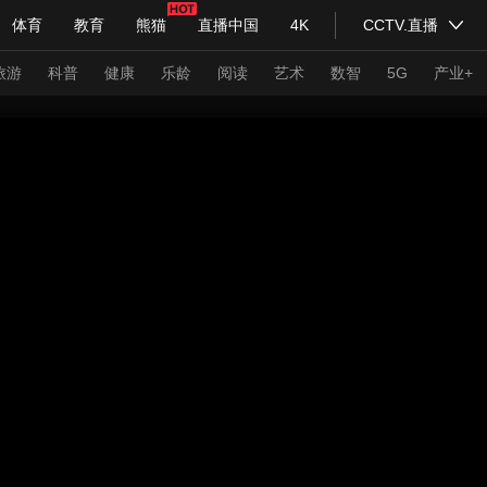
体育
教育
熊猫
直播中国
4K
CCTV.直播
式妙语
主持人
下载央视影音
热解读
天天学习
旅游
科普
健康
乐龄
阅读
艺术
数智
5G
产业+
纪录片网
国家大剧院
大型活动
科技
法治
文娱
人物
公益
图片
习式妙语
央视快评
央视网评
光华锐评
锋面
频道
VR/AR
4K专区
全景新闻
请入列
人生第一次
人生第二次
年冬奥会
CBA
NBA
中超
国足
国际足球
网球
综
体育江湖
文化体育
冰雪道路
足球道路