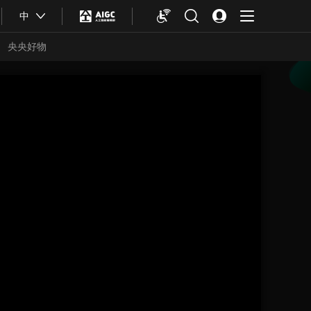
中
央央好物
合体育
亚冬会