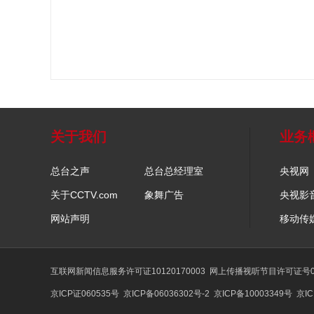
关于我们
业务
总台之声
总台总经理室
央视网
关于CCTV.com
象舞广告
央视影
网站声明
移动传
互联网新闻信息服务许可证10120170003
网上传播视听节目许可证号01
京ICP证060535号
京ICP备06036302号-2
京ICP备10003349号
京IC