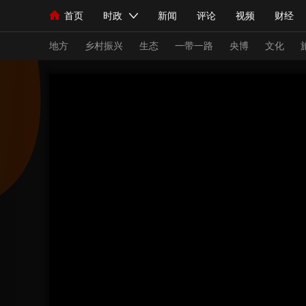
首页
时政
新闻
评论
视频
财经
人民领袖习近平
直播
海外频道
片库
iPanda
栏目大全
联播+
English
中国领导人
节目单
Монгол
听音
央视快评
微视频
习
地方
乡村振兴
生态
一带一路
央博
文化
总台春晚
网络春晚
共产党员网
秧纪录
新闻
国内
国际
评论
经济
军事
人民领袖习近平
联播+
热解读
天天学习
视频
小央视频
小央直播
直播中国
熊猫
现场
前线
比划
快看
蓝海中国
新兵
体育
直播
竞猜
2026年世界杯
2026
VIP会员
CCTV奥林匹克频道
生活体育大会