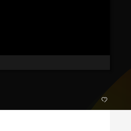
艺术
汽车
数智
5G
产业+
时尚
天气
才艺
网展
央央好物