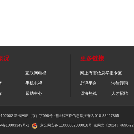
概况
更多链接
互联网电视
网上有害信息举报专区
音
手机电视
辟谣平台
法律顾问
媒
帮助中心
望海热线
人才招聘
02002 新出网证（京）字098号
违法和不良信息举报电话:010-88427865
P备10003349号-1
京公网安备 11000002000018号
京网文〔2024〕4690-2