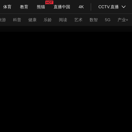
体育
教育
熊猫
直播中国
4K
CCTV.直播
式妙语
主持人
下载央视影音
热解读
天天学习
旅游
科普
健康
乐龄
阅读
艺术
数智
5G
产业+
纪录片网
国家大剧院
大型活动
科技
法治
文娱
人物
公益
图片
习式妙语
央视快评
央视网评
光华锐评
锋面
频道
VR/AR
4K专区
全景新闻
请入列
人生第一次
人生第二次
年冬奥会
CBA
NBA
中超
国足
国际足球
网球
综
体育江湖
文化体育
冰雪道路
足球道路