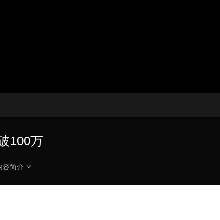
央博
非遗
文化
旅游
科普
健康
乐龄
阅读
云起
超级工厂
智敬中国
全民健康
颜选攻略
海洋
热播榜
总台企业白名单
破100万
内容简介