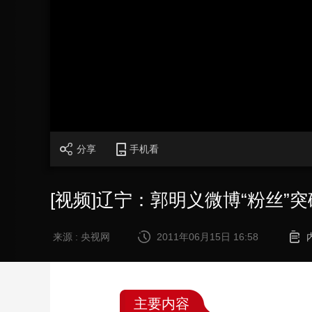
财经
教育
乡村振兴
生态环境
一带一路
大国智造
大国展会
大国保险
云顶对话
CCTV.节目官网
直播
节目单
栏目
片库
分享
手机看
[视频]辽宁：郭明义微博“粉丝”突
来源 : 央视网
2011年06月15日 16:58
主要内容