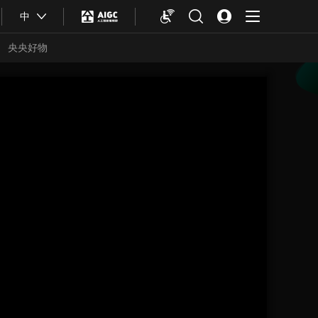
中
央央好物
合体育
亚冬会