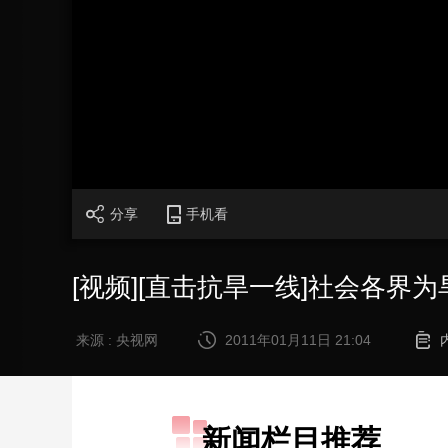
财经
教育
乡村振兴
生态环境
一带一路
大国智造
大国展会
大国保险
云顶对话
CCTV.节目官网
直播
节目单
栏目
片库
分享
手机看
[视频][直击抗旱一线]社会各界
来源 : 央视网
2011年01月11日 21:04
新闻栏目推荐