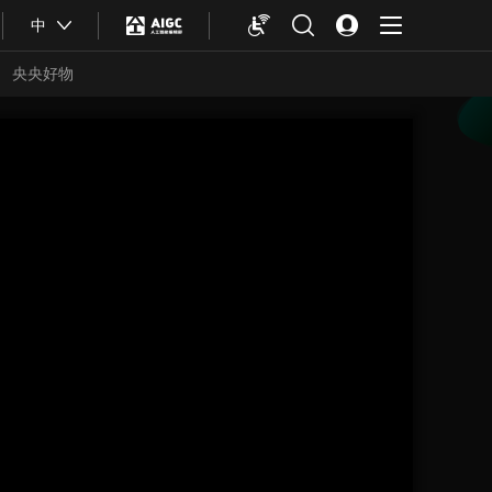
中
央央好物
合体育
亚冬会