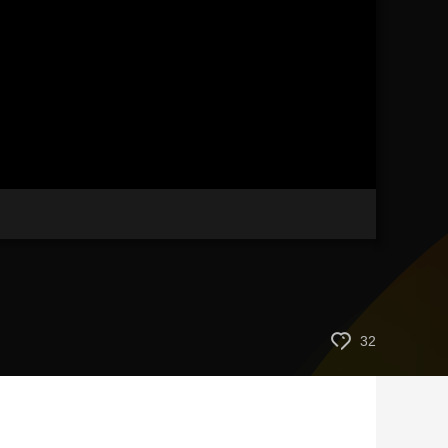
艺术
汽车
数智
5G
产业+
时尚
天气
才艺
网展
央央好物
32