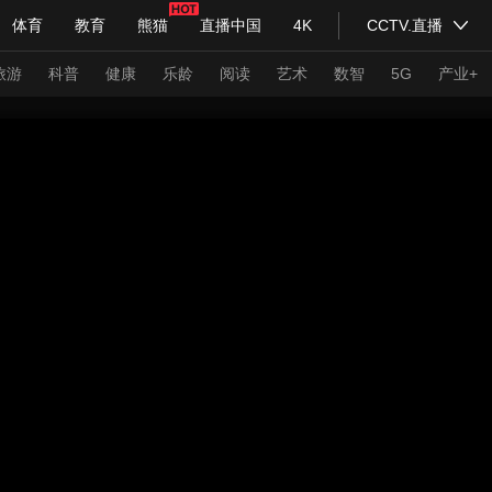
体育
教育
熊猫
直播中国
4K
CCTV.直播
式妙语
主持人
下载央视影音
热解读
天天学习
旅游
科普
健康
乐龄
阅读
艺术
数智
5G
产业+
纪录片网
国家大剧院
大型活动
科技
法治
文娱
人物
公益
图片
习式妙语
央视快评
央视网评
光华锐评
锋面
频道
VR/AR
4K专区
全景新闻
请入列
人生第一次
人生第二次
年冬奥会
CBA
NBA
中超
国足
国际足球
网球
综
体育江湖
文化体育
冰雪道路
足球道路