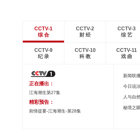
CCTV-1
CCTV-2
CCTV-3
综 合
财 经
综 艺
CCTV-9
CCTV-10
CCTV-11
纪 录
科 教
戏 曲
新闻联
正在播出：
今日说
江海潮生第27集
人与自
精彩预告：
秘境之
前情提要-江海潮生-第28集