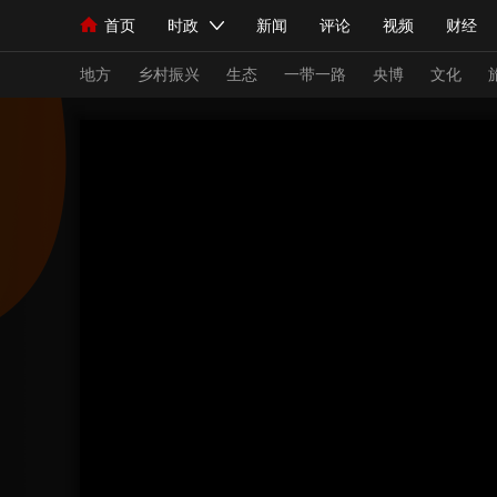
首页
时政
新闻
评论
视频
财经
人民领袖习近平
直播
海外频道
片库
iPanda
栏目大全
联播+
English
中国领导人
节目单
Монгол
听音
央视快评
微视频
习
地方
乡村振兴
生态
一带一路
央博
文化
总台春晚
网络春晚
共产党员网
秧纪录
新闻
国内
国际
评论
经济
军事
人民领袖习近平
联播+
热解读
天天学习
视频
小央视频
小央直播
直播中国
熊猫
现场
前线
比划
快看
蓝海中国
新兵
体育
直播
竞猜
2026年世界杯
2026
VIP会员
CCTV奥林匹克频道
生活体育大会