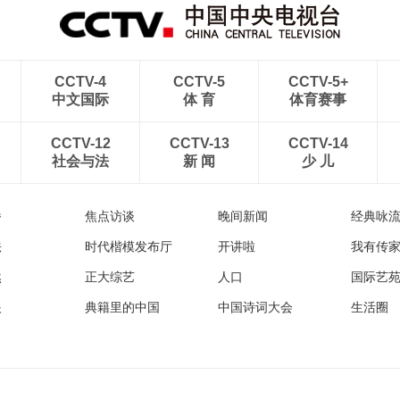
CCTV-4
CCTV-5
CCTV-5+
中文国际
体 育
体育赛事
CCTV-12
CCTV-13
CCTV-14
社会与法
新 闻
少 儿
播
焦点访谈
晚间新闻
经典咏
法
时代楷模发布厅
开讲啦
我有传
然
正大综艺
人口
国际艺
眼
典籍里的中国
中国诗词大会
生活圈