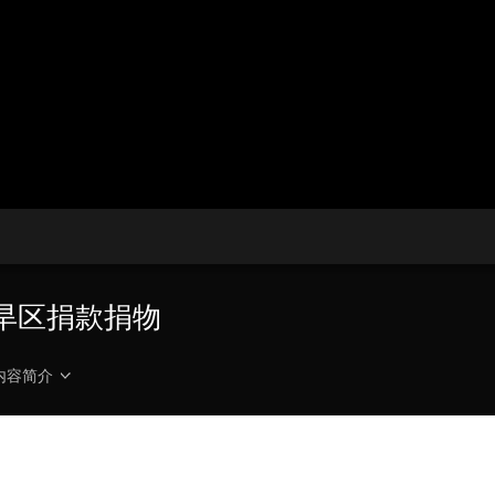
央博
非遗
文化
旅游
科普
健康
乐龄
阅读
云起
超级工厂
智敬中国
全民健康
颜选攻略
海洋
热播榜
总台企业白名单
为旱区捐款捐物
内容简介