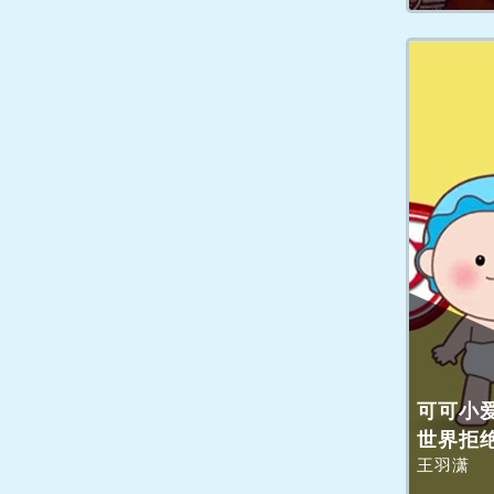
可可小
世界拒
王羽潇