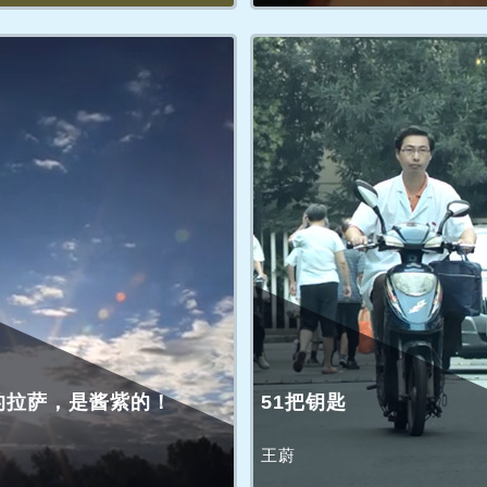
的拉萨，是酱紫的！
51把钥匙
王蔚