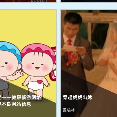
爱——健康畅游网络
背起妈妈出嫁
绝不良网站信息
孟瑞林