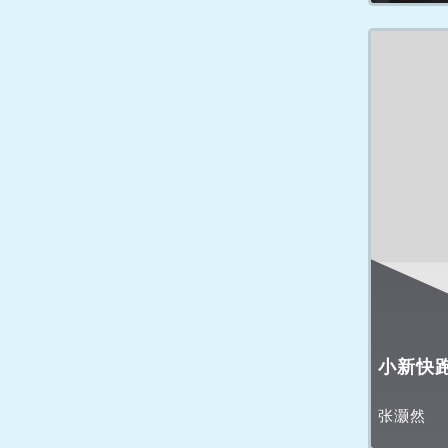
小新快
张灏然