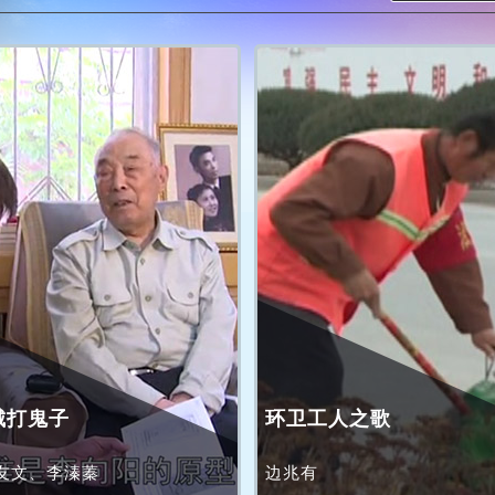
城打鬼子
环卫工人之歌
友文、李溱蓁
边兆有