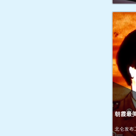
朝霞最
北仑发布