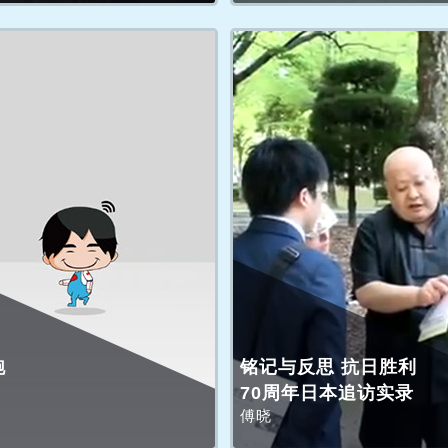
跑
铭记与反思 抗日胜利
70周年日本追访实录
傅晓