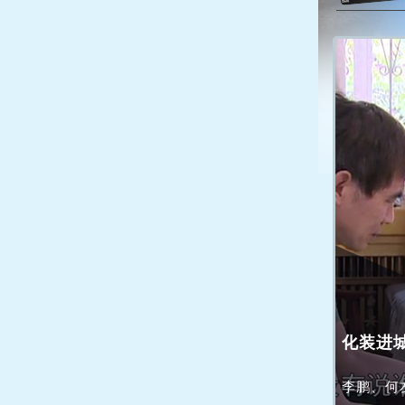
化装进
李鹏、何