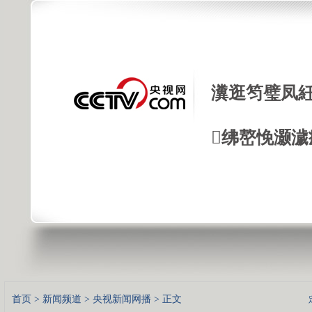
瀵逛笉璧凤紝
绋嶅悗灏濊
首页
>
新闻频道
>
央视新闻网播
> 正文