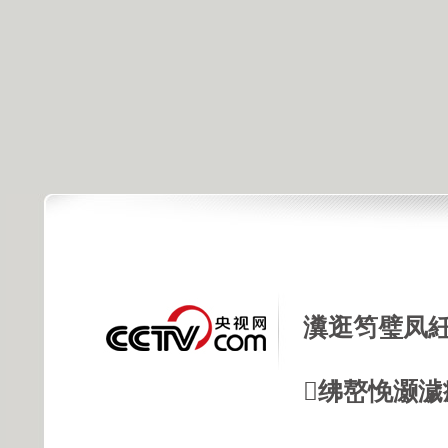
瀵逛笉璧凤紝
绋嶅悗灏濊