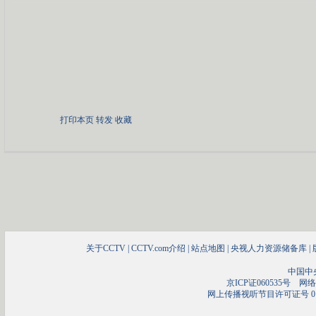
打印本页
转发
收藏
关于CCTV
|
CCTV.com介绍
|
站点地图
|
央视人力资源储备库
|
中国中
京ICP证060535号
网络文
网上传播视听节目许可证号 01