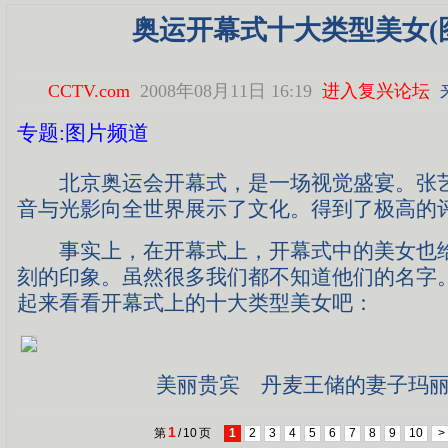
奥运开幕式十大类型美女(
CCTV.com
2008年08月11日 16:19
进入复兴论坛
专题:图片频道
北京奥运会开幕式，是一场视觉盛宴。张艺
音与光影向全世界展示了文化。得到了极高的
事实上，在开幕式上，开幕式中的美女也给
刻的印象。虽然很多我们都不知道他们的名字
起来看看开幕式上的十大类型美女吧：
美丽贵宾 丹麦王储的妻子玛
1
第
/
10
页
1
2
3
4
5
6
7
8
9
10
>