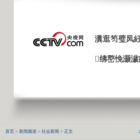
瀵逛笉璧凤紝
绋嶅悗灏濊
首页
>
新闻频道
>
社会新闻
> 正文