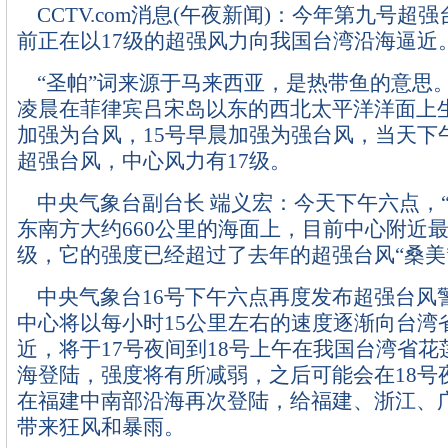
CCTV.com消息(午夜新闻)：今年第九号超强
前正在以17级的超强风力向我国台湾沿海逼近
“圣帕”词来源于马来西亚，是热带鱼的意思。
凌晨在菲律宾吕宋岛以东的西北太平洋洋面上生
加强为台风，15号早晨加强为强台风，当天下
超强台风，中心风力有17级。
中央气象台副台长 端义宏：今天下午六点，“
东南方大约660公里的海面上，目前中心附近最
级，它的强度已经超过了去年的超强台风“桑美
中央气象台16号下午六点再度发布超强台风
中心将以每小时15公里左右的速度逐渐向台湾
近，将于17号夜间到18号上午在我国台湾省
海登陆，强度将有所减弱，之后可能会在18号
在福建中南部沿海再次登陆，给福建、浙江、
带来狂风和暴雨。