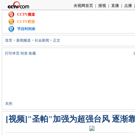
央视网首页
|
搜视
|
直播
|
点播
|
CCTV频道
CCTV栏目
节目时间表
首页
>
新闻频道
>
社会新闻
> 正文
打印本页
转发
收藏
关闭
[视频]"圣帕"加强为超强台风 逐渐