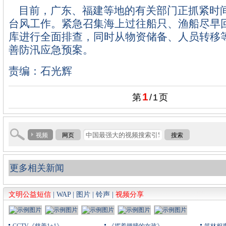
目前，广东、福建等地的有关部门正抓紧时
台风工作。紧急召集海上过往船只、渔船尽早
库进行全面排查，同时从物资储备、人员转移
善防汛应急预案。
责编：石光辉
1
第
/
1
页
视频
网页
搜索
更多相关新闻
文明公益短信
|
WAP
|
图片
|
铃声
|
视频分享