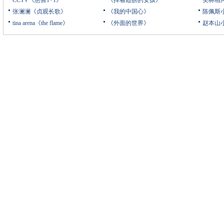
CCTV《慈善1+1》
《挥着翅膀的女孩》
笑林相
张澜澜《贞观长歌》
《我的中国心》
陈佩斯
tina arena《the flame》
《外面的世界》
赵本山