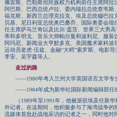
佩雷斯、巴勒斯坦民族权力机构前任主席阿拉
阿巴斯、巴西总统卢拉、委内瑞拉总统查韦斯
福克斯、新西兰总理克拉克、埃及总统穆巴拉
贝基、尼日利亚总统奥巴桑乔、国际奥委会现
任主席萨马兰奇以及比尔·盖茨、世界三大男高
蒂和多明戈、音乐大师帕尔曼和波利尼、服装设
阿玛尼、新闻业大亨默多克、美国魔术家科波
运动员老虎·伍兹、金融“大鳄”索罗斯、电影导
李安、吴宇森等人。
走过的路
——1980年考入兰州大学英国语言文学专
——1984年成为新华社国际新闻编辑部任
（1989年至1991年，他被派驻埃及任新
外记者。在这期间，他积极参与了海湾战争的
流媒体首批赴战地采访的记者之一，同时他对