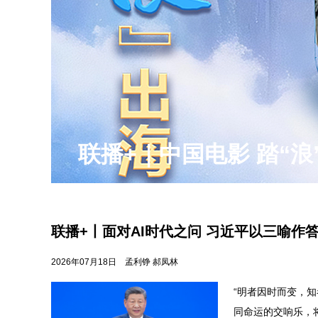
实干开新局｜消费市场
联播+丨面对AI时代之问 习近平以三喻作
2026年07月18日
孟利铮 郝凤林
“明者因时而变，知
同命运的交响乐，