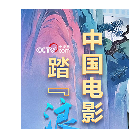
财经
教育
乡村振兴
生态环境
一带一路
大国智造
大国展会
大国保险
云顶对话
CCTV.节目官网
直播
节目单
栏目
片库