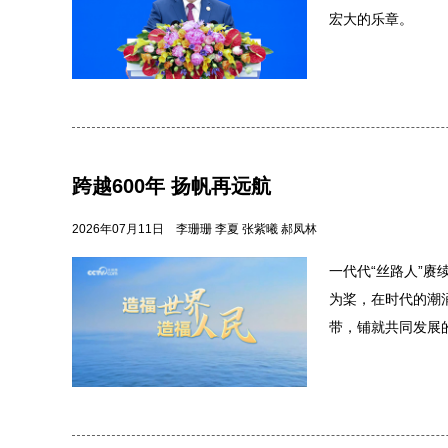
宏大的乐章。
跨越600年 扬帆再远航
2026年07月11日
李珊珊 李夏 张紫曦 郝凤林
一代代“丝路人”赓
为桨，在时代的潮
带，铺就共同发展