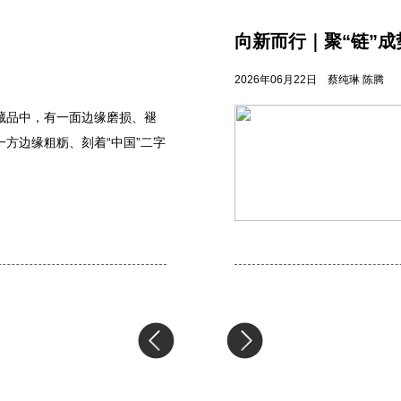
向新而行｜聚“链”成
2026年06月22日
蔡纯琳 陈腾
藏品中，有一面边缘磨损、褪
方边缘粗粝、刻着“中国”二字