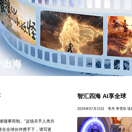
开局起势
答
智汇四海 AI享全球
2026年07月15日
李丹 李雪菲 张
者随事而制。”这场关乎人类共
将在全球伙伴携手下，谱写更