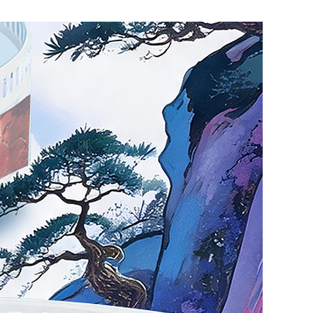
艺术
汽车
数智
5G
产业+
时尚
天气
才艺
网展
央央好物