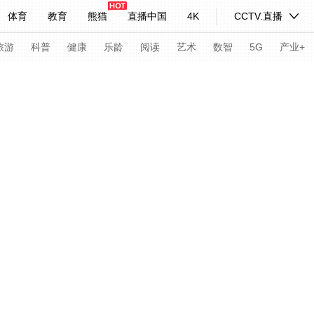
体育
教育
熊猫
直播中国
4K
CCTV.直播
式妙语
主持人
下载央视影音
热解读
天天学习
旅游
科普
健康
乐龄
阅读
艺术
数智
5G
产业+
纪录片网
国家大剧院
大型活动
科技
法治
文娱
人物
公益
图片
习式妙语
央视快评
央视网评
光华锐评
锋面
频道
VR/AR
4K专区
全景新闻
请入列
人生第一次
人生第二次
年冬奥会
CBA
NBA
中超
国足
国际足球
网球
综
体育江湖
文化体育
冰雪道路
足球道路