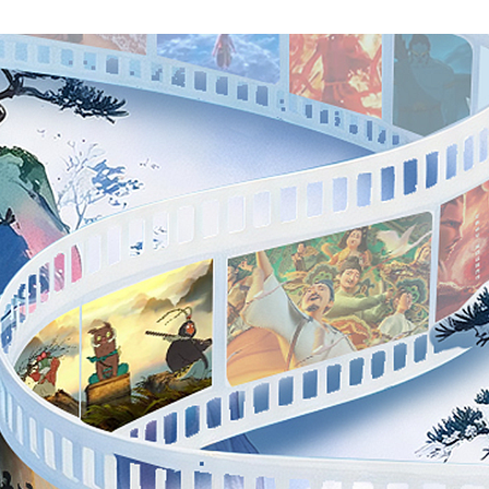
央博
非遗
文化
旅游
科普
健康
乐龄
阅读
云起
超级工厂
智敬中国
全民健康
颜选攻略
海洋
热播榜
总台企业白名单