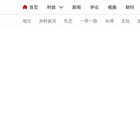
首页
时政
新闻
评论
视频
财经
人民领袖习近平
直播
海外频道
片库
iPanda
栏目大全
联播+
English
中国领导人
节目单
Монгол
听音
央视快评
微视频
习
地方
乡村振兴
生态
一带一路
央博
文化
总台春晚
网络春晚
共产党员网
秧纪录
新闻
国内
国际
评论
经济
军事
人民领袖习近平
联播+
热解读
天天学习
视频
小央视频
小央直播
直播中国
熊猫
现场
前线
比划
快看
蓝海中国
新兵
体育
直播
竞猜
2026年世界杯
2026
VIP会员
CCTV奥林匹克频道
生活体育大会