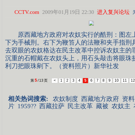
CCTV.com
2009年01月19日 22:30
进入复兴论坛
原西藏地方政府对农奴实行的酷刑：图左上
下为手械刑。右下为鞭笞人的法鞭和夹手指刑
去双眼的农奴格达在民主改革中控诉农奴主的
沉重的石帽戴在农奴头上，用石头敲击将眼珠
利刀把眼珠剜下。（资料照片）新华社发
5
第
/
13
页
<
1
2
3
4
5
6
7
8
9
10
11
12
相关热词搜索:
农奴制度
西藏地方政府
资料
片
1959??
西藏拉萨
民主改革
藏被
农奴主