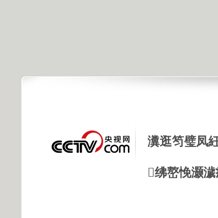
瀵逛笉璧凤紝
绋嶅悗灏濊