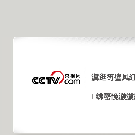
瀵逛笉璧凤紝
绋嶅悗灏濊