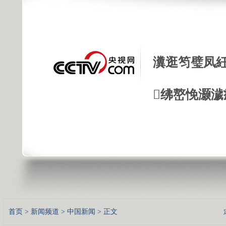
瀵逛笉璧凤紝
绋嶅悗灏濊
首页
>
新闻频道
>
中国新闻
> 正文