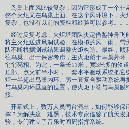
鸟巢上面风比较复杂，因为它形成了一个非
整个火炬又在鸟巢上面。在这个风环境下，火
复杂，也没有以前的资料和经验可以参考。。
经过反复考虑，火炬塔团队决定借鉴神舟飞
将主火炬送进风洞试验。在模拟的风、雨、雪
队不断根据测试结果调整火炬构造。最终，顺
往鸟巢。出于保密考虑，主火炬藏于鸟巢外环
悄悄亮相。为此，一条长11米，宽3米多的轨
顶部。点火前半小时，一套水平驱动系统把它
炬一半超出鸟巢内环。另一套复合驱动系统再
与鸟巢内环垂直的位置，使火炬下端与鸟巢膜
接。
开幕式上，数万人员同台演出，如何能够保
挥？为解决这一难题，技术专家借鉴了航天发
验，专门建立了音乐时间码指挥系统。