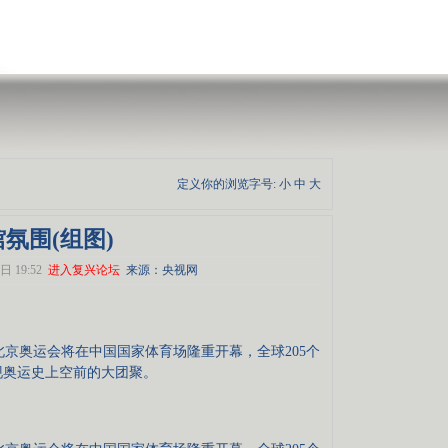
定义你的浏览字号:
小
中
大
氛围(组图)
日 19:52
进入复兴论坛
来源：央视网
京奥运会将在中国国家体育场隆重开幕，全球205个
现奥运史上空前的大团聚。