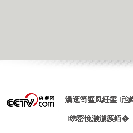
瀵逛笉璧凤紝鍙兘
绋嶅悗灏濊瘯銆�