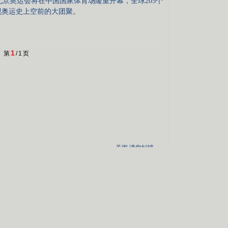
京奥运会将在中国国家体育场隆重开幕，全球205个
现奥运史上空前的大团聚。
1
第
/
1
页
关闭
请您纠错