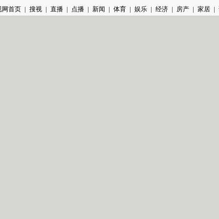
视网首页
|
搜视
|
直播
|
点播
|
新闻
|
体育
|
娱乐
|
经济
|
房产
|
家居
|