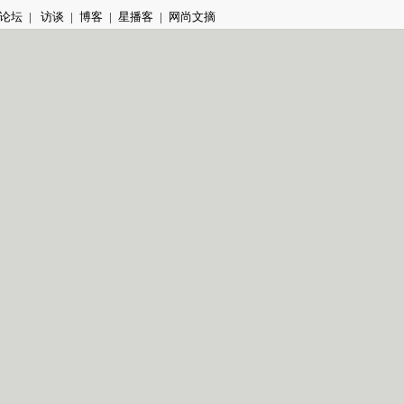
论坛
|
访谈
|
博客
|
星播客
|
网尚文摘