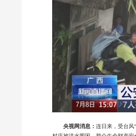
财经
教育
乡村振兴
生态环境
一带一路
大国智造
大国展会
大国保险
云顶对话
CCTV.节目官网
直播
节目单
栏目
片库
央视网消息：
连日来，受台风