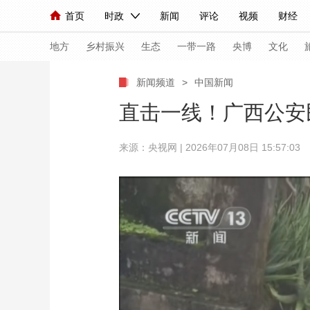
首页
时政
新闻
评论
视频
财经
人民领袖习近平
直播
海外频道
片库
iPanda
栏目大全
联播+
English
中国领导人
节目单
Монгол
听音
央视快评
微视频
习
地方
乡村振兴
生态
一带一路
央博
文化
新闻频道
>
中国新闻
总台春晚
网络春晚
共产党员网
秧纪录
直击一线！广西公安
来源：央视网 | 2026年07月08日 15:57:03
新闻
国内
国际
评论
经济
军事
人民领袖习近平
联播+
热解读
天天学习
视频
小央视频
小央直播
直播中国
熊猫
现场
前线
比划
快看
蓝海中国
新兵
体育
直播
竞猜
2026年世界杯
2026
VIP会员
CCTV奥林匹克频道
生活体育大会