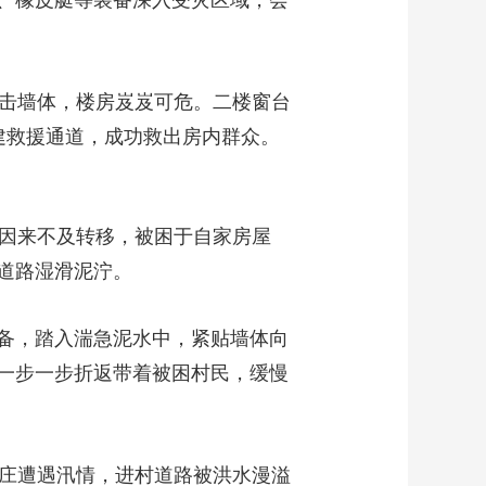
、橡皮艇等装备深入受灾区域，会
冲击墙体，楼房岌岌可危。二楼窗台
建救援通道，成功救出房内群众。
民因来不及转移，被困于自家房屋
道路湿滑泥泞。
备，踏入湍急泥水中，紧贴墙体向
一步一步折返带着被困村民，缓慢
村庄遭遇汛情，进村道路被洪水漫溢