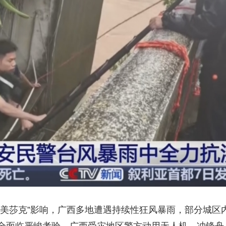
央博
非遗
文化
旅游
科普
健康
乐龄
阅读
云起
超级工厂
智敬中国
全民健康
颜选攻略
海洋
热播榜
总台企业白名单
“美莎克”影响，广西多地遭遇持续性狂风暴雨，部分城区