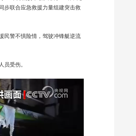
同步联合应急救援力量组建突击救
援民警不惧险情，驾驶冲锋艇逆流
人员受伤。