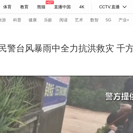
体育
教育
熊猫
直播中国
4K
CCTV.直播
式妙语
主持人
下载央视影音
热解读
天天学习
旅游
科普
健康
乐龄
阅读
艺术
数智
5G
产业+
纪录片网
国家大剧院
大型活动
民警台风暴雨中全力抗洪救灾 千
科技
法治
文娱
人物
公益
图片
习式妙语
央视快评
央视网评
光华锐评
锋面
频道
VR/AR
4K专区
全景新闻
请入列
人生第一次
人生第二次
年冬奥会
CBA
NBA
中超
国足
国际足球
网球
综
体育江湖
文化体育
冰雪道路
足球道路