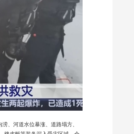
艺术
汽车
数智
5G
产业+
时尚
天气
才艺
网展
央央好物
内涝、河道水位暴涨、道路塌方、