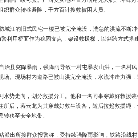
全面临严峻考验。广西受灾地区警方动用无人机、冲锋舟
组织群众转移避险，千方百计搜救被困人员。
邻防城江的旧式民宅一楼已被完全淹没，湍急的洪流不断
辅警利用桥面作为稳固支点，架设救援梯，以斜跨方式搭
族自治县突降暴雨，强降雨导致一村屯暴发山洪，一名村
现场。现场村内道路已被山洪完全淹没，水流冲击力强，
判水势走向，划分救援分工。他和一名同事穿戴好救援装
住所后，蒋云龙为其穿戴好救生设备，随后拉起救援绳，
民转移至安全地带。
阳站派出所接群众报警称，受持续强降雨影响，铁路沿线