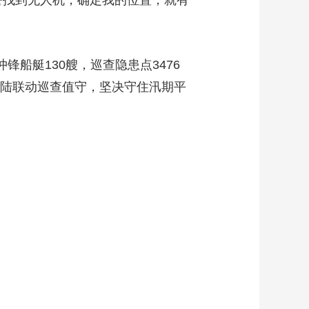
警找到无人机，确定我的位置，就有
锋船艇130艘，巡查隐患点3476
水陆联动巡查值守，坚决守住汛期平