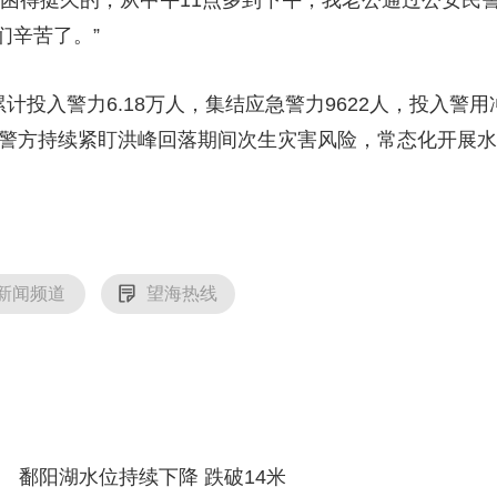
被困得挺久的，从中午11点多到下午，我老公通过公安民
们辛苦了。”
计投入警力6.18万人，集结应急警力9622人，投入警用冲
各地警方持续紧盯洪峰回落期间次生灾害风险，常态化开展
新闻频道
望海热线
鄱阳湖水位持续下降 跌破14米