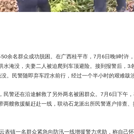
50余名群众成功脱困。在广西桂平市，7月6日晚9时许
洪水淹没，夫妻二人被迫爬到车顶避险。接到报警后，3
淹没。民警随即弃车蹚水前行，经过一个半小时的艰难跋
，民警还在沿途解救了另外两名被困群众。7月6日下午
带两艘救援艇赶赴一线，联动石龙派出所民警逐户排查、
州市云表镇一名群众紧急向防汛一线增援警力求助，称自己