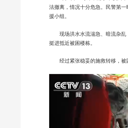
法撤离，情况十分危急。民警第一
援小组。
现场洪水水流湍急、暗流杂乱
挺进抵近被困楼栋。
经过紧张稳妥的施救转移，被