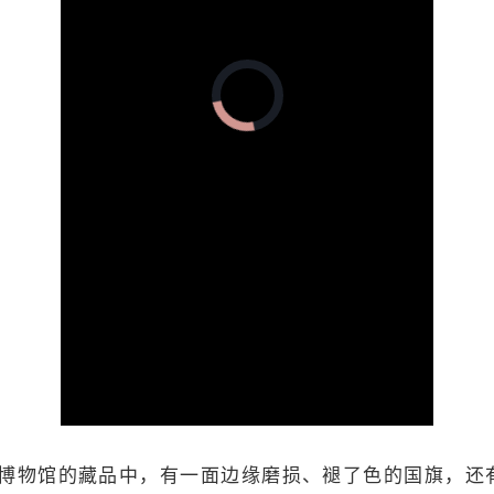
正
在
加
载
视
频
播
放
器。
加
载
完
画
静
成
:
质
音
0%
(m)
博物馆的藏品中，有一面边缘磨损、褪了色的国旗，还