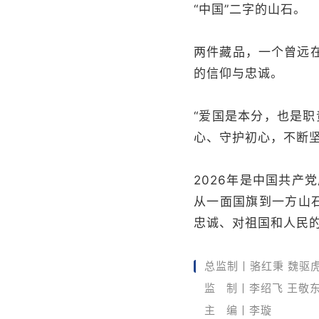
“中国”二字的山石。
两件藏品，一个曾远
的信仰与忠诚。
“爱国是本分，也是
心、守护初心，不断
2026年是中国共产
从一面国旗到一方山
忠诚、对祖国和人民
总监制丨骆红秉 魏驱
监 制丨李绍飞 王敬
主 编丨李璇