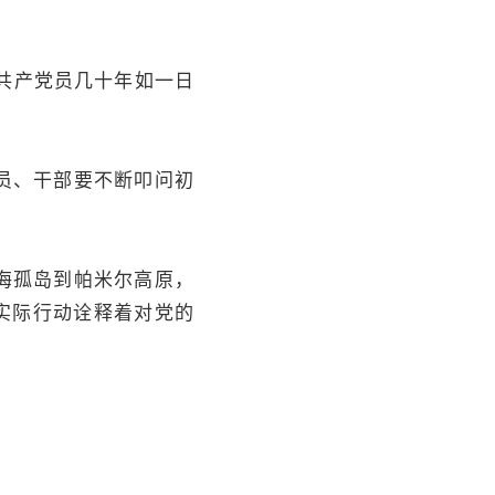
共产党员几十年如一日
员、干部要不断叩问初
黄海孤岛到帕米尔高原，
实际行动诠释着对党的