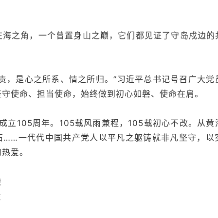
在海之角，一个曾置身山之巅，它们都见证了守岛戍边的
职责，是心之所系、情之所归。”习近平总书记号召广大党
坚守使命、担当使命，始终做到初心如磐、使命在肩。
党成立105周年。105载风雨兼程，105载初心不改。从
石……一代代中国共产党人以平凡之躯铸就非凡坚守，以
的热爱。
虎
东