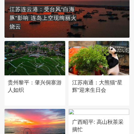
江苏连云港：受台风“白海
豚”影响 连岛上空现绚丽火
烧云
贵州黎平：肇兴侗寨游
江苏南通：大熊猫“星
人如织
辉”迎来生日会
广西昭平: 高山秋茶采
摘忙