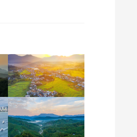
安徽岳西：晨光铺洒山乡
稻田