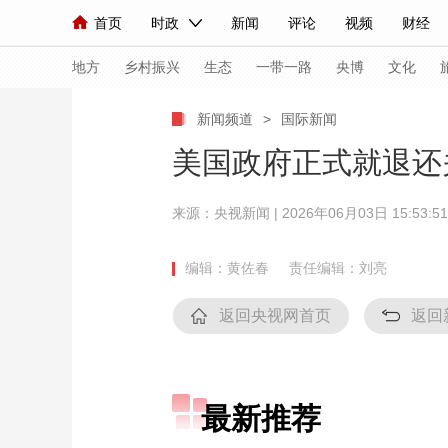
首页
时政
新闻
评论
视频
财经
人民领袖习近平
直播
海外频道
片库
iPanda
栏目大全
联播+
English
中国领导人
节目单
Монгол
听音
央视快评
微视频
习
地方
乡村振兴
生态
一带一路
央博
文化
新闻频道
>
国际新闻
总台春晚
网络春晚
共产党员网
秧纪录
美国政府正式就退还
来源：
央视新闻
| 2026年06月03日 15:53:51
新闻
国内
国际
评论
经济
军事
人民领袖习近平
联播+
热解读
天天学习
编辑：黄佐春
责任编辑：刘亮
视频
小央视频
小央直播
直播中国
熊猫
返回央视网首页
返回
现场
前线
比划
快看
蓝海中国
新兵
体育
直播
竞猜
2026年世界杯
2026
最新推荐
VIP会员
CCTV奥林匹克频道
生活体育大会