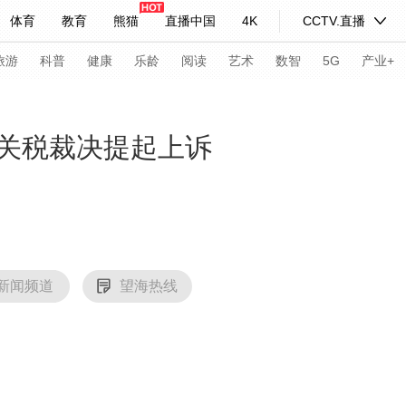
体育
教育
熊猫
直播中国
4K
CCTV.直播
式妙语
主持人
下载央视影音
热解读
天天学习
旅游
科普
健康
乐龄
阅读
艺术
数智
5G
产业+
纪录片网
国家大剧院
大型活动
关税裁决提起上诉
科技
法治
文娱
人物
公益
图片
习式妙语
央视快评
央视网评
光华锐评
锋面
频道
VR/AR
4K专区
全景新闻
新闻频道
望海热线
请入列
人生第一次
人生第二次
年冬奥会
CBA
NBA
中超
国足
国际足球
网球
综
体育江湖
文化体育
冰雪道路
足球道路