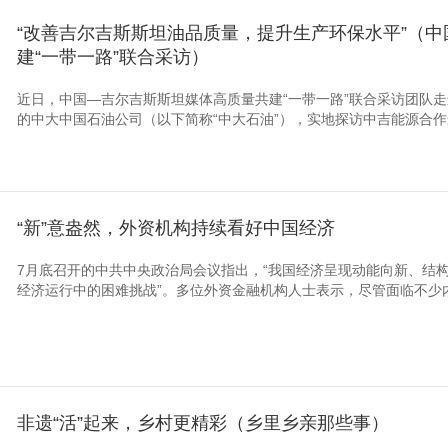
“改善吉尔吉斯斯坦油品质量，提升生产环保水平”（
央博
非遗
文化
旅游
科普
健康
乐龄
阅读
建“一带一路”联合采访）
云起
超级工厂
智敬中国
全民健康
颜选攻略
海洋
近日，中国—吉尔吉斯斯坦媒体高质量共建“一带一路”联合采访团队
的中大中国石油公司（以下简称“中大石油”），实地探访中吉能源合
热播榜
总台企业白名单
“新”意盎然，外资机构持续看好中国经济
7月底召开的中共中央政治局会议指出，“我国经济呈现动能向新、结构
经济运行中的困难挑战”。多位外资金融机构人士表示，尽管面临不少内
非遗“活”起来，乡村更精彩（乡里乡亲那些事）