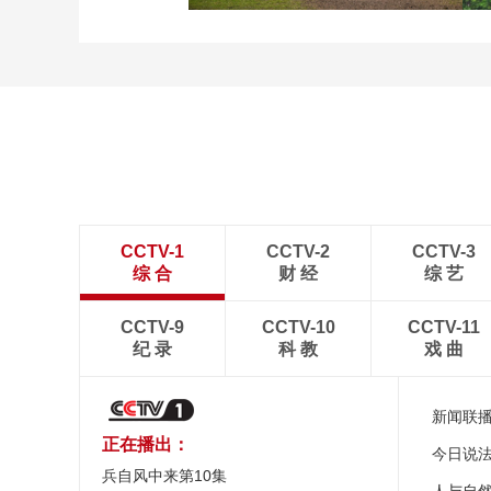
新疆伊犁：那拉提夏季风
光如画 游人如织
CCTV-1
CCTV-2
CCTV-3
综 合
财 经
综 艺
CCTV-9
CCTV-10
CCTV-11
纪 录
科 教
戏 曲
新闻联
正在播出：
今日说
兵自风中来第10集