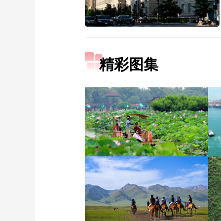
精彩图集
诗意中国：画船撑入花深
处