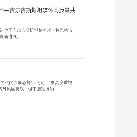
中国—吉尔吉斯斯坦媒体高质量共
艺术
汽车
数智
5G
产业+
时尚
天气
才艺
网展
央央好物
走进位于吉尔吉斯斯坦楚河州卡拉巴德市
作最新进展。
向优的发展态势”，同时，“要高度重视
外风险挑战，但中国经济仍...