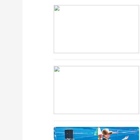
财经
教育
乡村振兴
生态环境
一带一路
大国智造
大国展会
大国保险
云顶对话
CCTV.节目官网
直播
节目单
栏目
片库