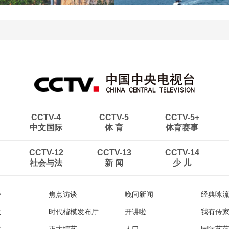
“空中校车”托举云端求学
三亚迎来暑期旅游旺季 多
路
举措保障服务质量
CCTV-4
CCTV-5
CCTV-5+
中文国际
体 育
体育赛事
CCTV-12
CCTV-13
CCTV-14
社会与法
新 闻
少 儿
播
焦点访谈
晚间新闻
经典咏
法
时代楷模发布厅
开讲啦
我有传