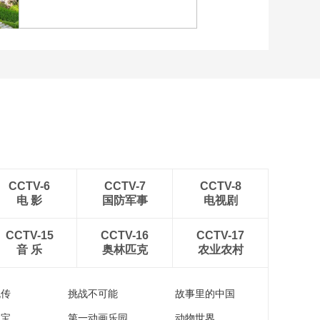
健身日
江苏泗洪：洪泽湖湿地白
鹭嬉戏
CCTV-6
CCTV-7
CCTV-8
电 影
国防军事
电视剧
CCTV-15
CCTV-16
CCTV-17
音 乐
奥林匹克
农业农村
流传
挑战不可能
故事里的中国
家宝
第一动画乐园
动物世界