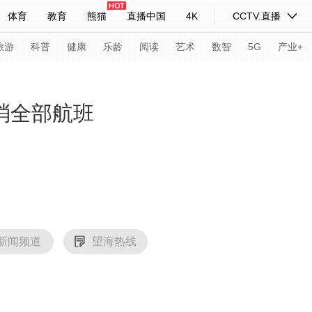
体育
教育
熊猫
直播中国
4K
CCTV.直播
式妙语
主持人
下载央视影音
热解读
天天学习
旅游
科普
健康
乐龄
阅读
艺术
数智
5G
产业+
纪录片网
国家大剧院
大型活动
消全部航班
科技
法治
文娱
人物
公益
图片
习式妙语
央视快评
央视网评
光华锐评
锋面
频道
VR/AR
4K专区
全景新闻
新闻频道
望海热线
请入列
人生第一次
人生第二次
年冬奥会
CBA
NBA
中超
国足
国际足球
网球
综
体育江湖
文化体育
冰雪道路
足球道路