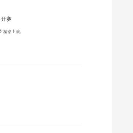
艺术
汽车
数智
5G
产业+
日开赛
时尚
天气
才艺
网展
央央好物
带”精彩上演。