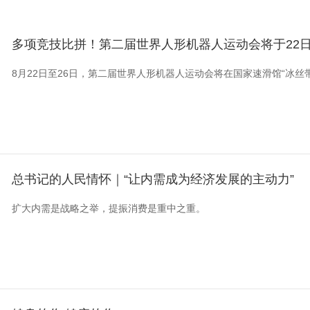
央博
非遗
文化
旅游
科普
健康
乐龄
阅读
多项竞技比拼！第二届世界人形机器人运动会将于22
云起
超级工厂
智敬中国
全民健康
颜选攻略
海洋
8月22日至26日，第二届世界人形机器人运动会将在国家速滑馆“冰丝
热播榜
总台企业白名单
总书记的人民情怀｜“让内需成为经济发展的主动力”
扩大内需是战略之举，提振消费是重中之重。