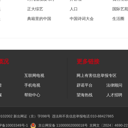
然
正大综艺
人口
国际艺
眼
典籍里的中国
中国诗词大会
生活圈
概况
更多链接
互联网电视
网上有害信息举报专区
音
手机电视
辟谣平台
法律顾问
媒
帮助中心
望海热线
人才招聘
02002 新出网证（京）字098号
违法和不良信息举报电话:010-88427865
P备10003349号-1
京公网安备 11000002000018号
京网文〔2024〕4690-2