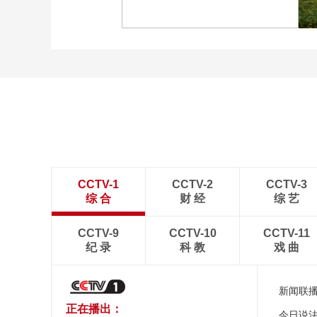
乐章
“科学”号完成西太平洋共
享科考航次返回青岛
CCTV-1
CCTV-2
CCTV-3
综 合
财 经
综 艺
CCTV-9
CCTV-10
CCTV-11
纪 录
科 教
戏 曲
新闻联
正在播出：
今日说