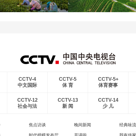
透
破800亿立方米
立秋近 采菱忙
暑期出游 乐享美好时光
CCTV-4
CCTV-5
CCTV-5+
中文国际
体 育
体育赛事
CCTV-12
CCTV-13
CCTV-14
社会与法
新 闻
少 儿
播
焦点访谈
晚间新闻
经典咏
法
时代楷模发布厅
开讲啦
我有传