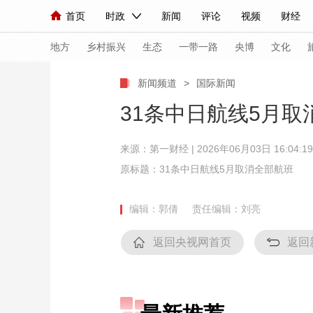
首页
时政
新闻
评论
视频
财经
人民领袖习近平
直播
海外频道
片库
iPanda
栏目大全
联播+
English
中国领导人
节目单
Монгол
听音
央视快评
微视频
习
地方
乡村振兴
生态
一带一路
央博
文化
新闻频道
>
国际新闻
总台春晚
网络春晚
共产党员网
秧纪录
31条中日航线5月取
来源：
第一财经
| 2026年06月03日 16:04:19
新闻
国内
国际
评论
经济
军事
原标题：31条中日航线5月取消全部航班
人民领袖习近平
联播+
热解读
天天学习
编辑：郭倩
责任编辑：刘亮
视频
小央视频
小央直播
直播中国
熊猫
返回央视网首页
返回
现场
前线
比划
快看
蓝海中国
新兵
体育
直播
竞猜
2026年世界杯
2026
VIP会员
CCTV奥林匹克频道
生活体育大会