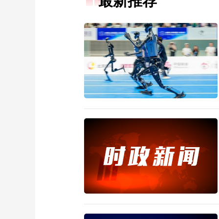
最新推荐
财经
教育
乡村振兴
生态环境
一带一路
大国智造
大国展会
大国保险
云顶对话
CCTV.节目官网
直播
节目单
栏目
片库