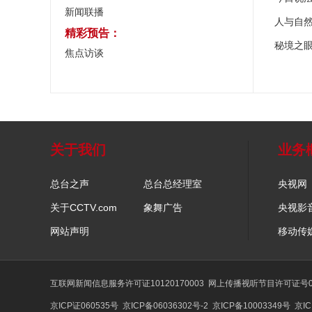
新闻联播
人与自
精彩预告：
秘境之
焦点访谈
关于我们
业务
总台之声
总台总经理室
央视网
关于CCTV.com
象舞广告
央视影
网站声明
移动传
互联网新闻信息服务许可证10120170003
网上传播视听节目许可证号01
京ICP证060535号
京ICP备06036302号-2
京ICP备10003349号
京IC