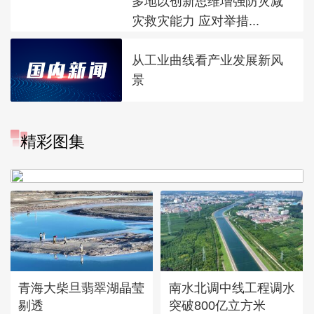
多地以创新思维增强防灾减
灾救灾能力 应对举措...
从工业曲线看产业发展新风
景
“大地指纹”奏响夏夜文旅乐
精彩图集
章
青海大柴旦翡翠湖晶莹
南水北调中线工程调水
剔透
突破800亿立方米