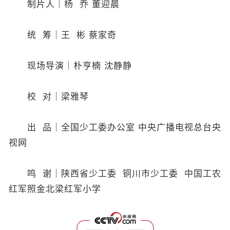
制片人｜杨 乔 董迎晨
统 筹｜王 彬 蔡家奇
现场导演｜朴亨楠 沈静静
校 对｜梁雅琴
出 品｜全国少工委办公室 中央广播电视总台央
视网
鸣 谢｜陕西省少工委 铜川市少工委 中国工农
红军照金北梁红军小学