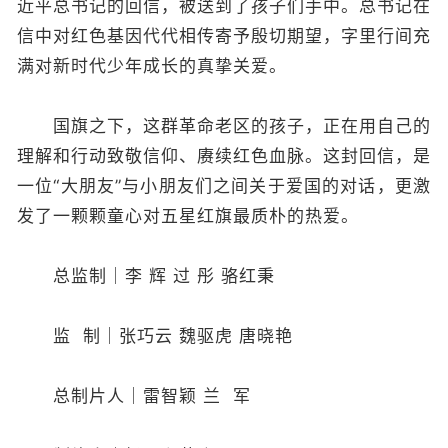
近平总书记的回信，被送到了孩子们手中。总书记在
信中对红色基因代代相传寄予殷切期望，字里行间充
满对新时代少年成长的真挚关爱。
国旗之下，这群革命老区的孩子，正在用自己的
理解和行动致敬信仰、赓续红色血脉。这封回信，是
一位“大朋友”与小朋友们之间关于爱国的对话，更激
发了一颗颗童心对五星红旗最质朴的热爱。
总监制｜李 辉 过 彤 骆红秉
监 制｜张巧云 魏驱虎 唐晓艳
总制片人｜雷智颖 兰 军