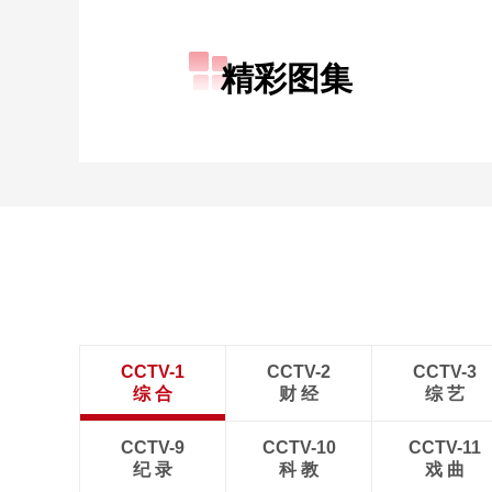
财经
教育
乡村振兴
生态环境
一带一路
精彩图集
大国智造
大国展会
大国保险
云顶对话
CCTV.节目官网
直播
节目单
栏目
片库
CCTV-1
CCTV-2
CCTV-3
综 合
财 经
综 艺
CCTV-9
CCTV-10
CCTV-11
纪 录
科 教
戏 曲