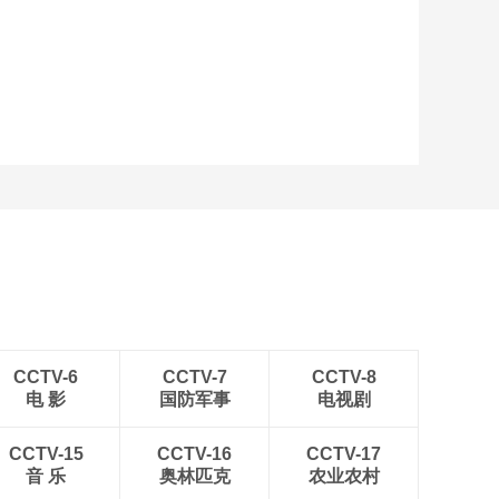
艺术
汽车
数智
5G
产业+
时尚
天气
才艺
网展
央央好物
CCTV-6
CCTV-7
CCTV-8
电 影
国防军事
电视剧
CCTV-15
CCTV-16
CCTV-17
音 乐
奥林匹克
农业农村