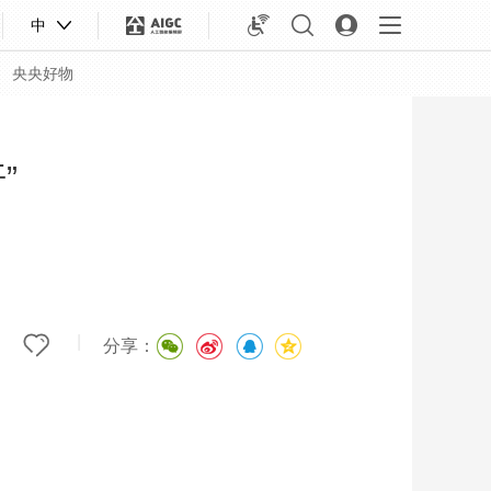
中
央央好物
”
|
分享：
合体育
亚冬会