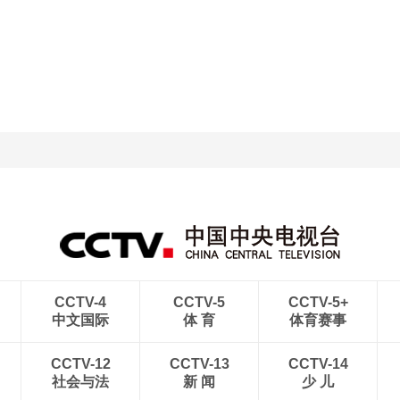
央博
非遗
文化
旅游
科普
健康
乐龄
阅读
云起
超级工厂
智敬中国
全民健康
颜选攻略
海洋
热播榜
总台企业白名单
CCTV-4
CCTV-5
CCTV-5+
中文国际
体 育
体育赛事
CCTV-12
CCTV-13
CCTV-14
社会与法
新 闻
少 儿