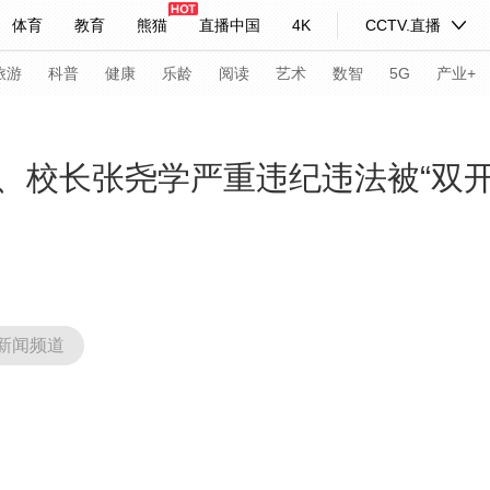
体育
教育
熊猫
直播中国
4K
CCTV.直播
式妙语
主持人
下载央视影音
热解读
天天学习
旅游
科普
健康
乐龄
阅读
艺术
数智
5G
产业+
纪录片网
国家大剧院
大型活动
、校长张尧学严重违纪违法被“双开
科技
法治
文娱
人物
公益
图片
习式妙语
央视快评
央视网评
光华锐评
锋面
频道
VR/AR
4K专区
全景新闻
新闻频道
请入列
人生第一次
人生第二次
年冬奥会
CBA
NBA
中超
国足
国际足球
网球
综
体育江湖
文化体育
冰雪道路
足球道路