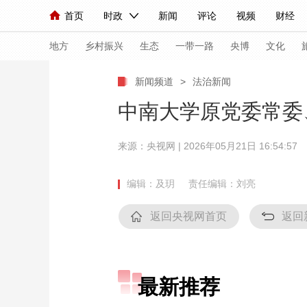
首页
时政
新闻
评论
视频
财经
人民领袖习近平
直播
海外频道
片库
iPanda
栏目大全
联播+
English
中国领导人
节目单
Монгол
听音
央视快评
微视频
习
地方
乡村振兴
生态
一带一路
央博
文化
新闻频道
>
法治新闻
总台春晚
网络春晚
共产党员网
秧纪录
中南大学原党委常委
来源：央视网 | 2026年05月21日 16:54:57
新闻
国内
国际
评论
经济
军事
人民领袖习近平
联播+
热解读
天天学习
编辑：及玥
责任编辑：刘亮
视频
小央视频
小央直播
直播中国
熊猫
返回央视网首页
返回
现场
前线
比划
快看
蓝海中国
新兵
体育
直播
竞猜
2026年世界杯
2026
最新推荐
VIP会员
CCTV奥林匹克频道
生活体育大会