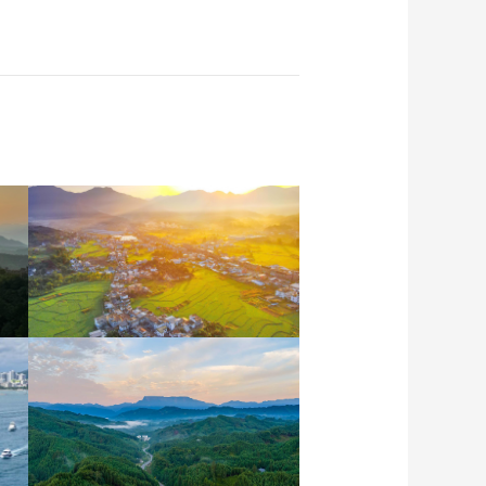
安徽岳西：晨光铺洒山乡
稻田