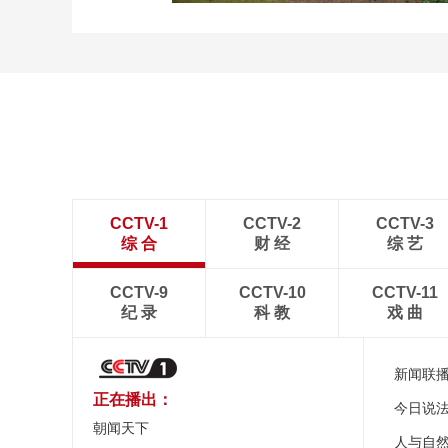
新疆伊犁：那拉提夏季风
光如画 游人如织
CCTV-1
CCTV-2
CCTV-3
综 合
财 经
综 艺
CCTV-9
CCTV-10
CCTV-11
纪 录
科 教
戏 曲
新闻联
正在播出：
今日说
朝闻天下
人与自