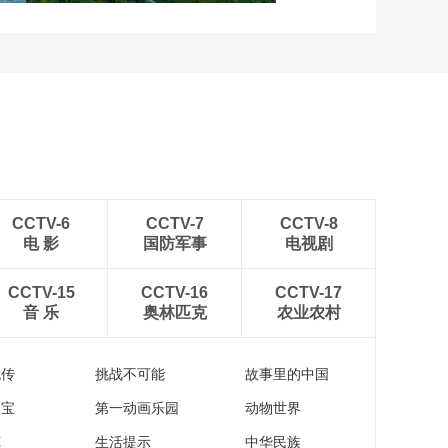
四川眉山：瓦屋峨眉同框
入画来
CCTV-6
CCTV-7
CCTV-8
电 影
国防军事
电视剧
CCTV-15
CCTV-16
CCTV-17
音 乐
奥林匹克
农业农村
流传
挑战不可能
故事里的中国
家宝
第一动画乐园
动物世界
苑
生活提示
中华民族