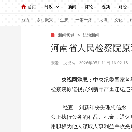
首页
时政
新闻
评论
视频
财经
人民领袖习近平
直播
海外频道
片库
iPanda
栏目大全
联播+
English
中国领导人
节目单
Монгол
听音
央视快评
微视频
习
地方
乡村振兴
生态
一带一路
央博
文化
新闻频道
>
法治新闻
总台春晚
网络春晚
共产党员网
秧纪录
河南省人民检察院原
来源：央视网 | 2026年05月11日 16:02:13
新闻
国内
国际
评论
经济
军事
人民领袖习近平
联播+
热解读
天天学习
央视网消息
：中央纪委国家监
检察院原巡视员刘新年严重违纪违
视频
小央视频
小央直播
直播中国
熊猫
现场
前线
比划
快看
蓝海中国
新兵
经查，刘新年丧失理想信念，背
体育
直播
公正执行公务的礼品、礼金，退休
竞猜
2026年世界杯
2026
用职权为他人谋取人事利益并收受
VIP会员
CCTV奥林匹克频道
生活体育大会