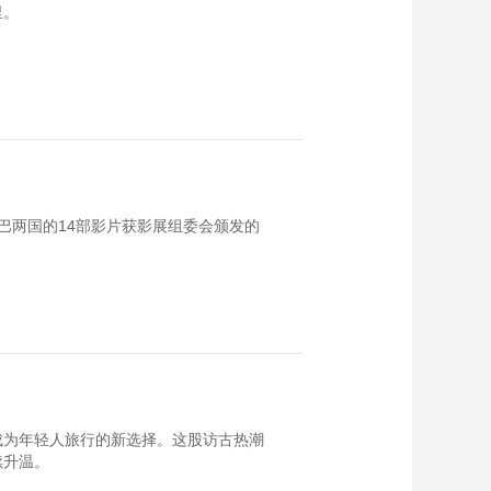
里。
巴两国的14部影片获影展组委会颁发的
成为年轻人旅行的新选择。这股访古热潮
续升温。