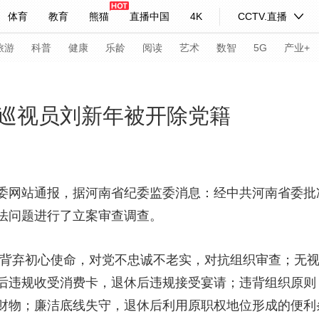
体育
教育
熊猫
直播中国
4K
CCTV.直播
式妙语
主持人
下载央视影音
热解读
天天学习
旅游
科普
健康
乐龄
阅读
艺术
数智
5G
产业+
纪录片网
国家大剧院
大型活动
巡视员刘新年被开除党籍
科技
法治
文娱
人物
公益
图片
习式妙语
央视快评
央视网评
光华锐评
锋面
委网站通报，据河南省纪委监委消息：经中共河南省委批
法问题进行了立案审查调查。
频道
VR/AR
4K专区
全景新闻
请入列
人生第一次
人生第二次
弃初心使命，对党不忠诚不老实，对抗组织审查；无视
后违规收受消费卡，退休后违规接受宴请；违背组织原则
年冬奥会
CBA
NBA
中超
国足
国际足球
网球
综
财物；廉洁底线失守，退休后利用原职权地位形成的便利
体育江湖
文化体育
冰雪道路
足球道路