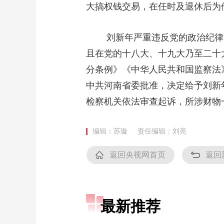
大搞权钱交易，在任时及退休后为
财经
教育
乡村振兴
生态环境
一带一路
大国智造
大国展会
大国保险
云顶对话
刘新年严重违反党的政治纪律、
且在党的十八大、十九大乃至二十
分条例》《中华人民共和国监察法
中共河南省委批准，决定给予刘新
CCTV.节目官网
直播
节目单
栏目
片库
检察机关依法审查起诉，所涉财物
编辑：苏璇
责任编辑：刘亮
返回央视网首页
返回
最新推荐