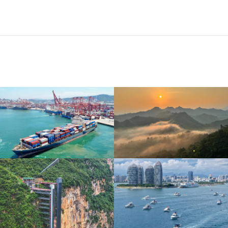
青岛港今年新辟16条国际
河北承德：金山岭长城日
航线
出云海翻涌