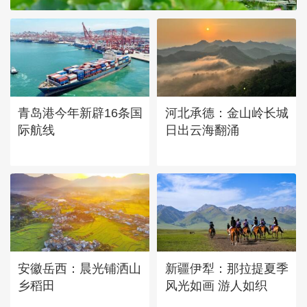
青岛港今年新辟16条国
河北承德：金山岭长城
际航线
日出云海翻涌
安徽岳西：晨光铺洒山
新疆伊犁：那拉提夏季
乡稻田
风光如画 游人如织