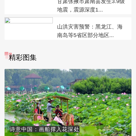
甘肃张掖市肃南县发生3.9级
地震，震源深度1...
山洪灾害预警：黑龙江、海
南岛等5省区部分地区...
精彩图集
诗意中国：画船撑入花深处