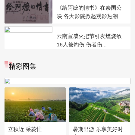
《给阿嬷的情书》在泰国公
映 各大影院掀起观影热潮
云南宣威火把节引发燃烧致
16人被灼伤 伤者伤...
“科学”号完成西太平洋共享
精彩图集
科考航次返回青岛
立秋近 采菱忙
暑期出游 乐享美好时