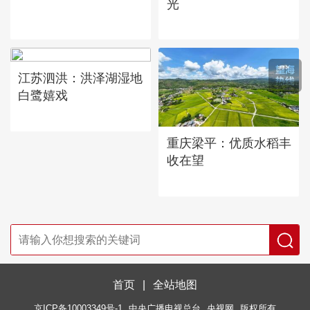
光
江苏泗洪：洪泽湖湿地
白鹭嬉戏
重庆梁平：优质水稻丰
收在望
首页
|
全站地图
京ICP备10003349号-1
中央广播电视总台
央视网
版权所有