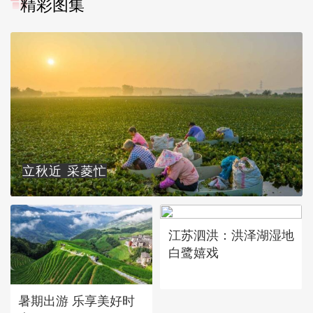
精彩图集
立秋近 采菱忙
江苏泗洪：洪泽湖湿地
白鹭嬉戏
暑期出游 乐享美好时