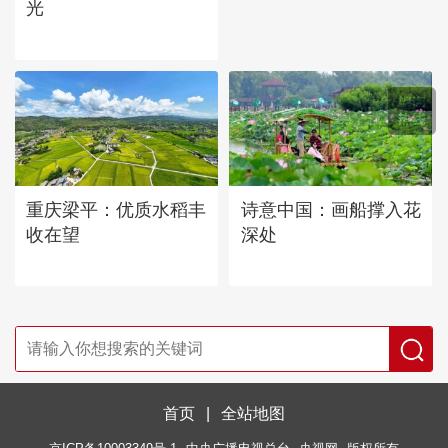
光
重庆梁平：优质水稻丰
诗意中国：画船撑入花
收在望
深处
首页
|
全站地图