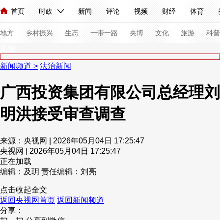
首页
时政
新闻
评论
视频
财经
体育
人民领袖习近平
直播
海外频道
片库
iPanda
栏目大全
联播+
English
中国领导人
节目单
Монгол
听音
央视快评
微视频
习式妙语
主持人
下
地方
乡村振兴
生态
一带一路
央博
文化
旅游
科普
新闻
新闻频道
>
法治新闻
总台春晚
网络春晚
共产党员网
秧纪录
纪录片网
广西投资集团有限公司总经理刘
明洪接受审查调查
新闻
国内
国际
评论
经济
军事
科技
法
人民领袖习近平
联播+
热解读
天天学习
习式妙语
来源：央视网 | 2026年05月04日 17:25:47
央视网 | 2026年05月04日 17:25:47
视频
小央视频
小央直播
直播中国
熊猫频道
V
正在加载
现场
前线
比划
快看
蓝海中国
新兵请入列
编辑：及玥
责任编辑：刘亮
点击收起全文
体育
直播
竞猜
2026年世界杯
2026年冬奥会
返回央视网首页
返回新闻频道
分享：
VIP会员
CCTV奥林匹克频道
生活体育大会
体育江湖