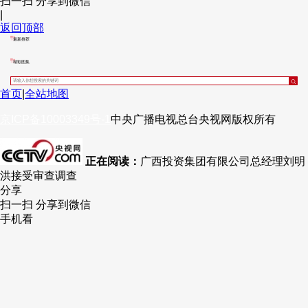
扫一扫 分享到微信
|
财经
教育
乡村振兴
生态环境
一带一路
央博
返回顶部
最新推荐
大国智造
大国展会
大国保险
云顶对话
云起
超
精彩图集
首页
|
全站地图
京ICP备10003349号-1
中央广播电视总台
央视网
版权所有
CCTV.节目官网
直播
节目单
栏目
片库
热播榜
正在阅读：
广西投资集团有限公司总经理刘明
洪接受审查调查
分享
扫一扫 分享到微信
手机看