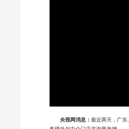
财经
教育
乡村振兴
生态环境
一带一路
大国智造
大国展会
大国保险
云顶对话
CCTV.节目官网
直播
节目单
栏目
片库
央视网消息：
最近两天，广东