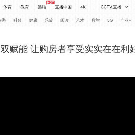
体育
教育
熊猫
直播中国
4K
CCTV.直播
式妙语
主持人
下载央视影音
热解读
天天学习
旅游
科普
健康
乐龄
阅读
艺术
数智
5G
产业+
纪录片网
国家大剧院
大型活动
”双赋能 让购房者享受实实在在利
科技
法治
文娱
人物
公益
图片
习式妙语
央视快评
央视网评
光华锐评
锋面
频道
VR/AR
4K专区
全景新闻
请入列
人生第一次
人生第二次
年冬奥会
CBA
NBA
中超
国足
国际足球
网球
综
体育江湖
文化体育
冰雪道路
足球道路