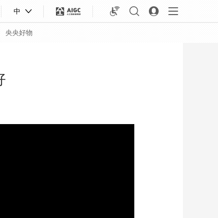
中
央央好物
好
合体育
亚冬会