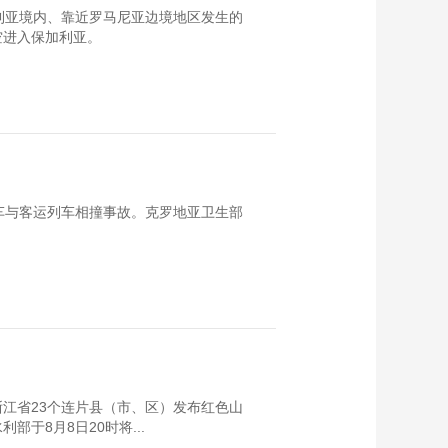
利亚境内、靠近罗马尼亚边境地区发生的
空进入保加利亚。
车与客运列车相撞事故。克罗地亚卫生部
浙江省23个连片县（市、区）发布红色山
于8月8日20时将...