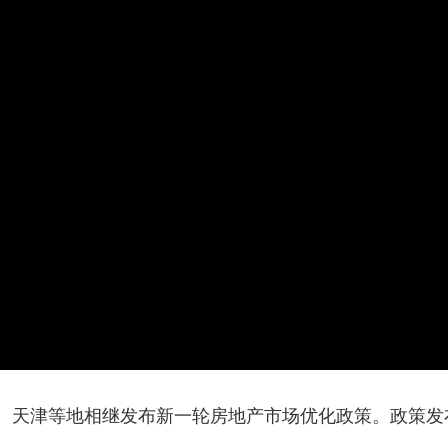
央博
非遗
文化
旅游
科普
健康
乐龄
阅读
云起
超级工厂
智敬中国
全民健康
颜选攻略
海洋
热播榜
总台企业白名单
、天津等地相继发布新一轮房地产市场优化政策。政策发