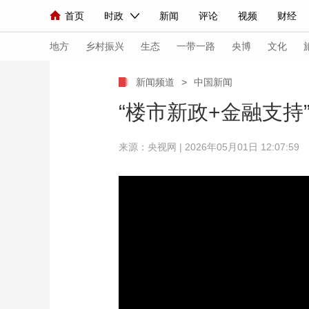
首页
时政
新闻
评论
视频
财经
人民领袖习近平
直播
海外频道
片库
iPanda
栏目大全
联播+
English
中国领导人
节目单
Монгол
听音
央视快评
微视频
习
地方
乡村振兴
生态
一带一路
央博
文化
新闻频道
>
中国新闻
总台春晚
网络春晚
共产党员网
秧纪录
“楼市新政+金融支持
来源：央视网 | 2026年05月01日 12:07:59
新闻
国内
国际
评论
经济
军事
人民领袖习近平
联播+
热解读
天天学习
视频
小央视频
小央直播
直播中国
熊猫
现场
前线
比划
快看
蓝海中国
新兵
体育
直播
竞猜
2026年世界杯
2026
VIP会员
CCTV奥林匹克频道
生活体育大会