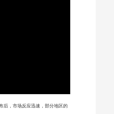
艺术
汽车
数智
5G
产业+
时尚
天气
才艺
网展
央央好物
布后，市场反应迅速，部分地区的